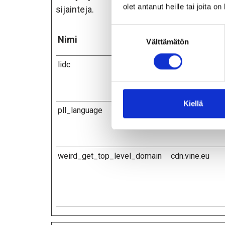
olet antanut heille tai joita o
sijainteja.
Suostumuksen
Nimi
Tarjoaja
Välttämätön
valinta
lidc
LinkedIn
Kiellä
pll_language
pretec.fi
weird_get_top_level_domain
cdn.vine.eu