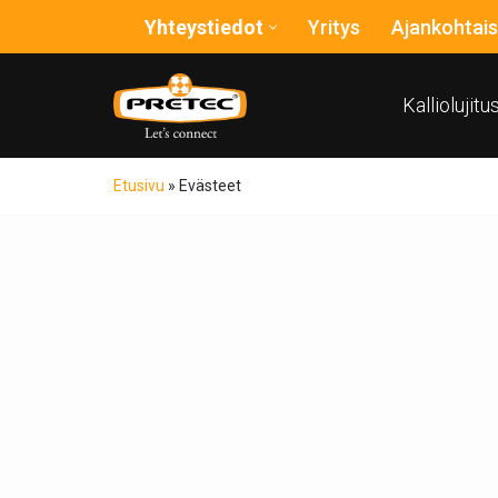
Yhteystiedot
Yritys
Ajankohtais
Siirry
suoraan
Kalliolujit
sisältöön
Etusivu
»
Evästeet