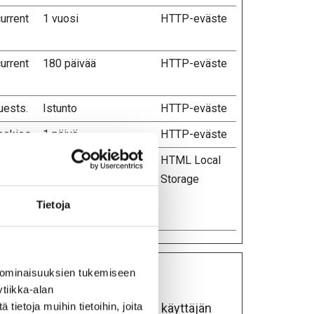
urrent
1 vuosi
HTTP-eväste
urrent
180 päivää
HTTP-eväste
uests.
Istunto
HTTP-eväste
ookies.
1 päivä
HTTP-eväste
h serve
Istunto
HTML Local
n. The
Storage
ture
Tietoja
s.
 ominaisuuksien tukemiseen
tiikka-alan
ietoja muihin tietoihin, joita
äköä, kuten kielivalintoja tai käyttäjän