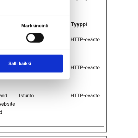
Säilytyksen
Tyyppi
Markkinointi
enimmäiskesto
sitor.
1 päivä
HTTP-eväste
rder to
Salli kaikki
1 vuosi
HTTP-eväste
 and
Istunto
HTTP-eväste
 website
d