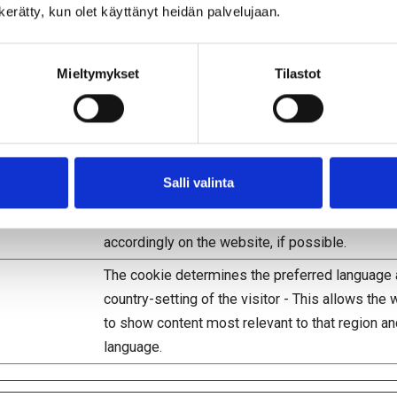
n kerätty, kun olet käyttänyt heidän palvelujaan.
Tarkoitus
Mieltymykset
Tilastot
Registers which server-cluster is serving the vi
This is used in context with load balancing, in o
optimize user experience.
Salli valinta
This cookie is used to determine the preferred
language of the visitor and sets the language
accordingly on the website, if possible.
The cookie determines the preferred language
country-setting of the visitor - This allows the
to show content most relevant to that region an
language.