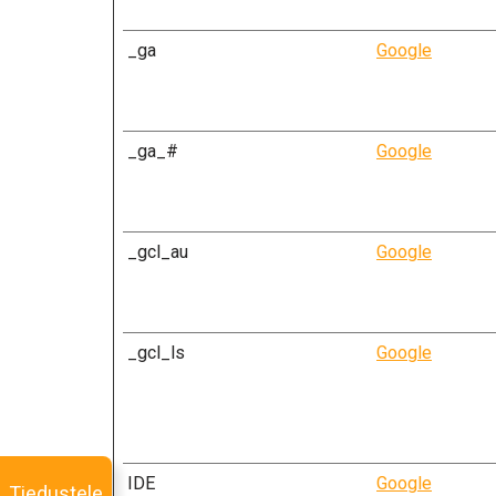
_ga
Google
_ga_#
Google
_gcl_au
Google
_gcl_ls
Google
IDE
Google
Tiedustele