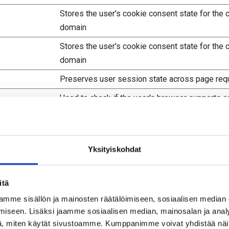
Stores the user's cookie consent state for the c
domain
Stores the user's cookie consent state for the c
domain
Preserves user session state across page req
Used to check if the user's browser supports c
This cookie is part of a bundle of cookies whic
the purpose of content delivery and presentatio
cookies keep the correct state of font, blog/pic
Yksityiskohdat
sliders, color themes and other website setting
itä
mme sisällön ja mainosten räätälöimiseen, sosiaalisen median
iseen. Lisäksi jaamme sosiaalisen median, mainosalan ja analy
, miten käytät sivustoamme. Kumppanimme voivat yhdistää näitä t
 tietoja, jotka muuttavat sivuston käyttäytymistä ja ulkon