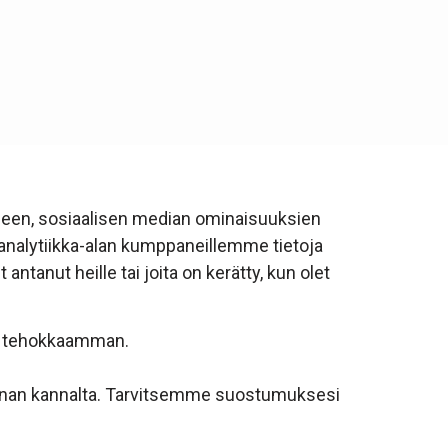
seen, sosiaalisen median ominaisuuksien
nalytiikka-alan kumppaneillemme tietoja
ntanut heille tai joita on kerätty, kun olet
ta tehokkaamman.
minnan kannalta. Tarvitsemme suostumuksesi