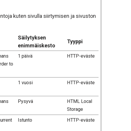
oja kuten sivulla siirtymisen ja sivuston
Säilytyksen
Tyyppi
enimmäiskesto
mans
1 päivä
HTTP-eväste
rder to
1 vuosi
HTTP-eväste
mans
Pysyvä
HTML Local
Storage
urrent
Istunto
HTTP-eväste