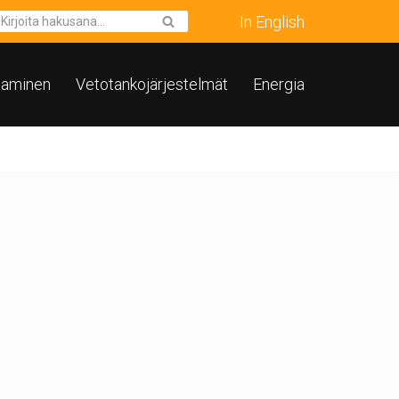
In English
taminen
Vetotankojärjestelmät
Energia