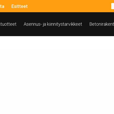
ta
Esitteet
ustuotteet
Asennus- ja kiinnitystarvikkeet
Betoniraken