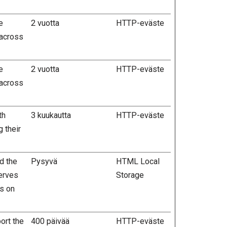
e
2 vuotta
HTTP-eväste
 across
e
2 vuotta
HTTP-eväste
 across
th
3 kuukautta
HTTP-eväste
 their
d the
Pysyvä
HTML Local
erves
Storage
ts on
ort the
400 päivää
HTTP-eväste