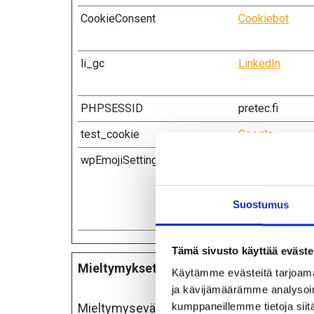
CookieConsent
Cookiebot
li_gc
LinkedIn
PHPSESSID
pretec.fi
test_cookie
Google
wpEmojiSettingsSupports
cdn.vine.eu
Suostumus
Tämä sivusto käyttää eväste
Mieltymykset (3)
Käytämme evästeitä tarjoama
ja kävijämäärämme analysoim
kumppaneillemme tietoja siitä
Mieltymysevästeiden avulla sivusto tallentaa