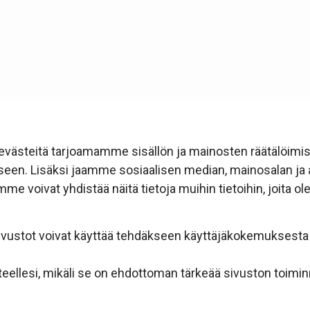
evästeitä tarjoamamme sisällön ja mainosten räätälöimi
en. Lisäksi jaamme sosiaalisen median, mainosalan ja a
voivat yhdistää näitä tietoja muihin tietoihin, joita olet a
ta sivustot voivat käyttää tehdäkseen käyttäjäkokemukses
tteellesi, mikäli se on ehdottoman tärkeää sivuston toi