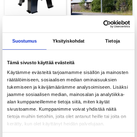
E- latausasemien
Valaisinpylväät
(5)
perustusjalka (antura)
(3)
Suostumus
Yksityiskohdat
Tietoja
Tämä sivusto käyttää evästeitä
Käytämme evästeitä tarjoamamme sisällön ja mainosten
räätälöimiseen, sosiaalisen median ominaisuuksien
tukemiseen ja kävijämäärämme analysoimiseen. Lisäksi
jaamme sosiaalisen median, mainosalan ja analytiikka-
alan kumppaneillemme tietoja siitä, miten käytät
sivustoamme. Kumppanimme voivat yhdistää näitä
Peruspultit
(3)
LINDAPTER-
tietoja muihin tietoihin, joita olet antanut heille tai joita on
kiinnitysjärjestelmä
kerätty, kun olet käyttänyt heidän palvelujaan.