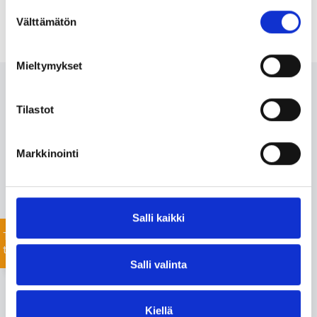
Suostumuksen
Välttämätön
valinta
Mieltymykset
Ota meihin yhteyttä 24/7
Tilastot
Monipuolisesta valikoimastamme löydämme varmasti
Markkinointi
projektiisi sopivat tuotteet nopealla toimitusajalla. Myös
listaamattomien tuotteiden toimitus onnistuu mittavan
toimitusverkostomme ansiosta.
Salli kaikki
Jätä yhteydenottopyyntö helposti tässä, niin
keskustellaan lisää!
Tiedustele
tuotteista
Salli valinta
Kiellä