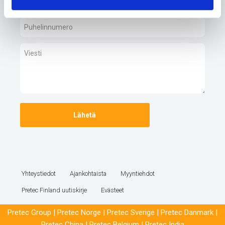
Yhteystiedot
Ajankohtaista
Myyntiehdot
Pretec Finland uutiskirje
Evästeet
Pretec Group
|
Pretec Norge
|
Pretec Sverige
|
Pretec Danmark
|
Pretec China
|
Pretec Belgium
|
Pretec India