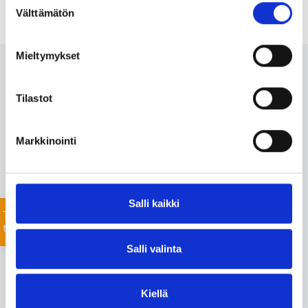
Välttämätön
valinta
Mieltymykset
Ota meihin yhteyttä 24/7
Tilastot
Monipuolisesta valikoimastamme löydämme varmasti
projektiisi sopivat tuotteet nopealla toimitusajalla. Myös
Markkinointi
listaamattomien tuotteiden toimitus onnistuu mittavan
toimitusverkostomme ansiosta.
Jätä yhteydenottopyyntö helposti tässä, niin
Salli kaikki
keskustellaan lisää!
Tiedustele
tuotteista
Salli valinta
Kiellä