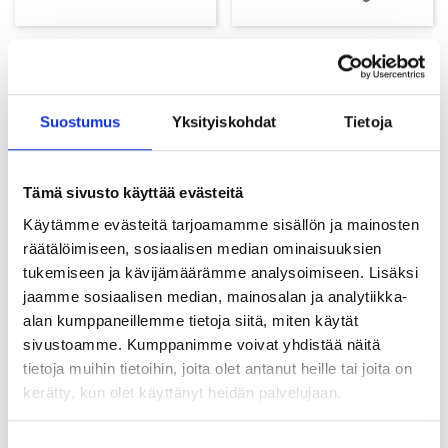
B1000 Pyöreä jatkohylsy
B2000 Neliskanttinen
jatkohylsy
Suostumus
Yksityiskohdat
Tietoja
Tämä sivusto käyttää evästeitä
Käytämme evästeitä tarjoamamme sisällön ja mainosten
räätälöimiseen, sosiaalisen median ominaisuuksien
tukemiseen ja kävijämäärämme analysoimiseen. Lisäksi
jaamme sosiaalisen median, mainosalan ja analytiikka-
alan kumppaneillemme tietoja siitä, miten käytät
sivustoamme. Kumppanimme voivat yhdistää näitä
B3000 Kuusikulmainen
B6000 Kiristysmuhvi
tietoja muihin tietoihin, joita olet antanut heille tai joita on
jatkohylsy (Zn, A4)
kerätty, kun olet käyttänyt heidän palvelujaan.
Suostumuksen