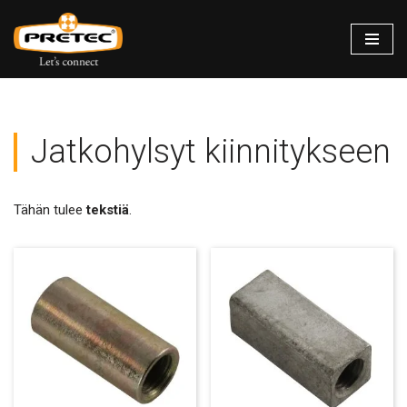
Siirry
suoraan
sisältöön
Jatkohylsyt kiinnitykseen
Tähän tulee
tekstiä
.