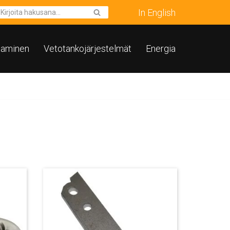
In English
taminen
Vetotankojärjestelmät
Energia