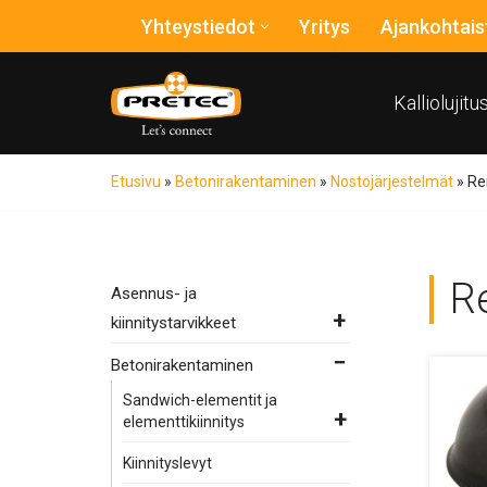
Yhteystiedot
Yritys
Ajankohtais
Siirry
suoraan
Kalliolujit
sisältöön
Etusivu
»
Betonirakentaminen
»
Nostojärjestelmät
»
Re
R
Asennus- ja
kiinnitystarvikkeet
Betonirakentaminen
Sandwich-elementit ja
elementtikiinnitys
Kiinnityslevyt