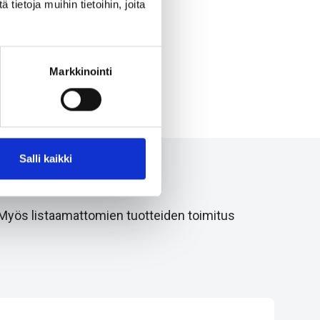
ietoja muihin tietoihin, joita
Markkinointi
Salli kaikki
 Myös listaamattomien tuotteiden toimitus