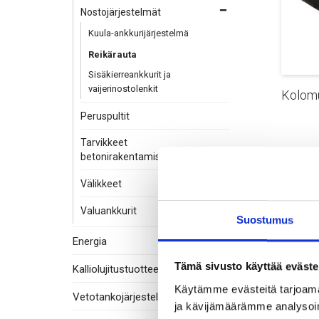
Nostojärjestelmät
Kuula-ankkurijärjestelmä
Reikärauta
Sisäkierreankkurit ja
vaijerinostolenkit
Kolomu
Peruspultit
Tarvikkeet
betonirakentamiseen
Välikkeet
Valuankkurit
Suostumus
Energia
Tämä sivusto käyttää eväste
Kalliolujitustuotteet
Käytämme evästeitä tarjoama
Vetotankojärjestelmät
ja kävijämäärämme analysoim