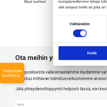
kumppaneillemme tietoja siitä
Muut tuotteet
olet antanut heille tai joita o
Asennu
Suostumuksen
Välttämätön
valinta
Kiellä
Ota meihin yhteyttä 24/7
Tiedustele
Monipuolisesta valikoimastamme löydämme varmast
tuotteista
onnistuu mittavan toimitusverkostomme ansiost
Jätä yhteydenottopyyntö helposti tässä, niin kesk