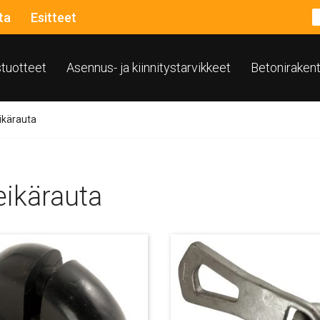
ta
Esitteet
ustuotteet
Asennus- ja kiinnitystarvikkeet
Betoniraken
ikärauta
eikärauta