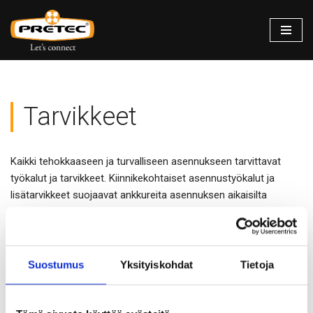
Siirry
suoraan
sisältöön
Tarvikkeet
Kaikki tehokkaaseen ja turvalliseen asennukseen tarvittavat
työkalut ja tarvikkeet. Kiinnikekohtaiset asennustyökalut ja
lisätarvikkeet suojaavat ankkureita asennuksen aikaisilta
vaurioilta, parantavat työturvallisuutta, estävät mm.
työperäisten rasitusvammojen syntymistä ja tehostavat työtä
varsinkin sarja-asennuksissa.
Suostumus
Yksityiskohdat
Tietoja
SDS+