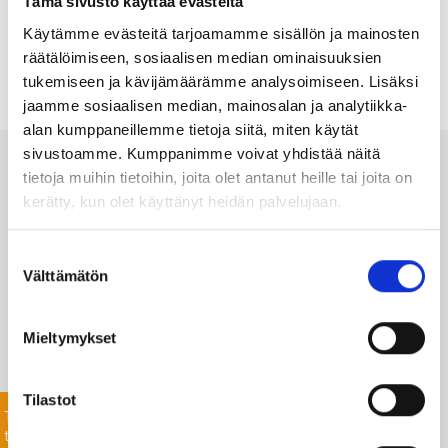
Tämä sivusto käyttää evästeitä
Käytämme evästeitä tarjoamamme sisällön ja mainosten
räätälöimiseen, sosiaalisen median ominaisuuksien
tukemiseen ja kävijämäärämme analysoimiseen. Lisäksi
jaamme sosiaalisen median, mainosalan ja analytiikka-
alan kumppaneillemme tietoja siitä, miten käytät
sivustoamme. Kumppanimme voivat yhdistää näitä
Ota meihin yhteyttä 24/7
tietoja muihin tietoihin, joita olet antanut heille tai joita on
kerätty, kun olet käyttänyt heidän palvelujaan.
Monipuolisesta valikoimastamme löydämme varmasti
Suostumuksen
projektiisi sopivat tuotteet nopealla toimitusajalla. Myös
Välttämätön
valinta
listaamattomien tuotteiden toimitus onnistuu mittavan
toimitusverkostomme ansiosta.
Mieltymykset
Jätä yhteydenottopyyntö helposti tässä, niin
keskustellaan lisää!
Tilastot
Tiedustele
tuotteista