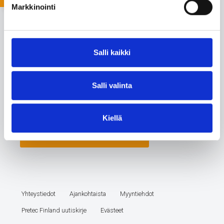
Markkinointi
Salli kaikki
Salli valinta
Kiellä
Yhteystiedot
Ajankohtaista
Myyntiehdot
Pretec Finland uutiskirje
Evästeet