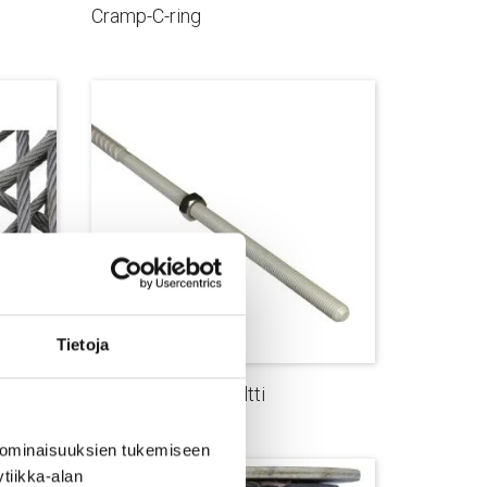
Cramp-C-ring
Tietoja
M16 Harjateräspultti
 ominaisuuksien tukemiseen
tiikka-alan