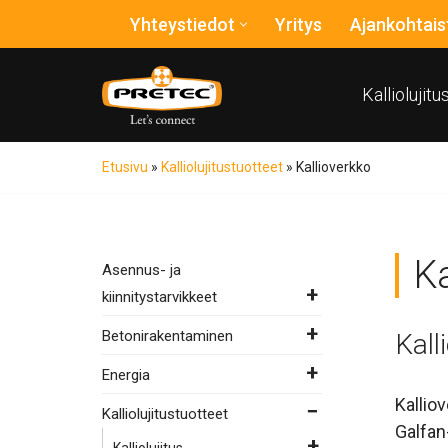
Yhteystiedot
Yritys
Ajankohtais
Siirry
suoraan
Kalliolujit
sisältöön
Etusivu
»
Kalliolujitustuotteet
»
Kallioverkko
Ka
Asennus- ja
kiinnitystarvikkeet
Betonirakentaminen
Kall
Energia
Kalliov
Kalliolujitustuotteet
Galfan
Kalliolujitus