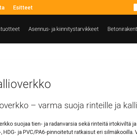
ta
Esitteet
ustuotteet
Asennus- ja kiinnitystarvikkeet
Betoniraken
llioverkko
ioverkko – varma suoja rinteille ja kall
erkko suojaa tien- ja radanvarsia sekä rinteitä irtokiviltä 
-, HDG- ja PVC/PA6-pinnoitetut ratkaisut eri silmäkooilla.