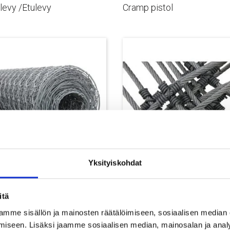
levy /Etulevy
Cramp pistol
Yksityiskohdat
verkko
Vaijeripaneeli
itä
mme sisällön ja mainosten räätälöimiseen, sosiaalisen median
iseen. Lisäksi jaamme sosiaalisen median, mainosalan ja analy