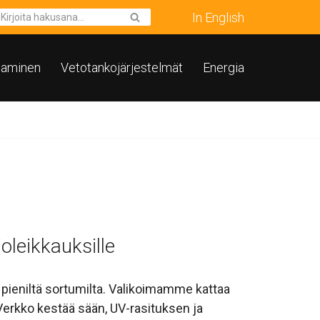
In English
taminen
Vetotankojärjestelmät
Energia
ioleikkauksille
ja pieniltä sortumilta. Valikoimamme kattaa
 Verkko kestää sään, UV-rasituksen ja