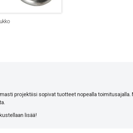
lukko
i projektiisi sopivat tuotteet nopealla toimitusajalla.
a.
ustellaan lisää!