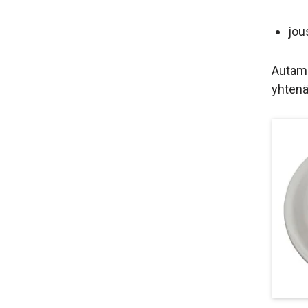
jou
Autamm
yhtenäi