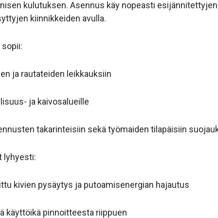
isen kulutuksen. Asennus käy nopeasti esijännitettyjen 
yttyjen kiinnikkeiden avulla.
sopii:
den ja rautateiden leikkauksiin
lisuus- ja kaivosalueille
ennusten takarinteisiin sekä työmaiden tilapäisiin suojauk
 lyhyesti:
littu kivien pysäytys ja putoamisenergian hajautus
kä käyttöikä pinnoitteesta riippuen