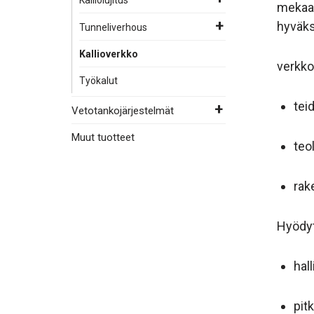
mekaan
hyväks
Tunneliverhous
Kallioverkko
verkko 
Työkalut
tei
Vetotankojärjestelmät
Muut tuotteet
teol
rak
Hyödyt
hal
pit