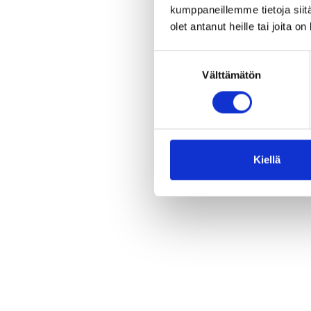
kumppaneillemme tietoja siitä
olet antanut heille tai joita o
Suostumuksen
Välttämätön
valinta
Kiellä
Silmuk