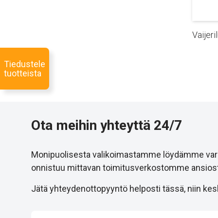
Vaijeri
Tiedustele
tuotteista
Ota meihin yhteyttä 24/7
Monipuolisesta valikoimastamme löydämme varmast
onnistuu mittavan toimitusverkostomme ansiost
Jätä yhteydenottopyyntö helposti tässä, niin kesk