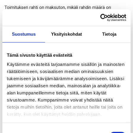
Toimituksen rahti on maksuton, mikäli rahdin määrä on
vähintään 20 tonnia / toimitus. Maksuton rahti edellyttää
rajoituksettoman ja suoran yhteyden. Vastaanottaja vastaa
rahdin purkamisesta. Pien- ja pikatoimitukset sovitaan erikseen.
Suostumus
Yksityiskohdat
Tietoja
Pretec Finland Oy Ab ei ole vastuussa kuljetuksen aiheuttamista
mahdollisista vaurioista.
Tämä sivusto käyttää evästeitä
Force majeure
Käytämme evästeitä tarjoamamme sisällön ja mainosten
räätälöimiseen, sosiaalisen median ominaisuuksien
Force Majeure -pykälä pitää sisällään myyjästä riippumattomat
tukemiseen ja kävijämäärämme analysoimiseen. Lisäksi
syyt, kuten sotatila, tulipalo, hirmumyrskyt, hallitusten
jaamme sosiaalisen median, mainosalan ja analytiikka-
asettamat rajoitukset, raaka-ainetoimituksesta johtuvat
alan kumppaneillemme tietoja siitä, miten käytät
viivästykset ja tehtaan tai tuotantolinjan vaurioitumiset.
sivustoamme. Kumppanimme voivat yhdistää näitä
tietoja muihin tietoihin, joita olet antanut heille tai joita on
kerätty, kun olet käyttänyt heidän palvelujaan.
Pakkaus
Suostumuksen