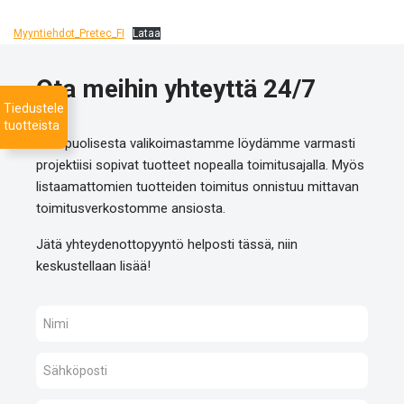
Myyntiehdot_Pretec_FI
Lataa
Ota meihin yhteyttä 24/7
Tiedustele
tuotteista
Monipuolisesta valikoimastamme löydämme varmasti
projektiisi sopivat tuotteet nopealla toimitusajalla. Myös
listaamattomien tuotteiden toimitus onnistuu mittavan
toimitusverkostomme ansiosta.
Jätä yhteydenottopyyntö helposti tässä, niin
keskustellaan lisää!