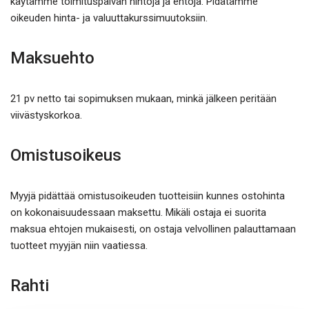
käytämme toimituspäivän hintoja ja ehtoja. Pidätämme
oikeuden hinta- ja valuuttakurssimuutoksiin.
Maksuehto
21 pv netto tai sopimuksen mukaan, minkä jälkeen peritään
viivästyskorkoa.
Omistusoikeus
Myyjä pidättää omistusoikeuden tuotteisiin kunnes ostohinta
on kokonaisuudessaan maksettu. Mikäli ostaja ei suorita
maksua ehtojen mukaisesti, on ostaja velvollinen palauttamaan
tuotteet myyjän niin vaatiessa.
Rahti