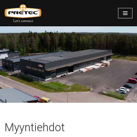
Siirry
suoraan
sisältöön
Myyntiehdot