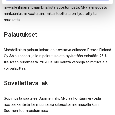
kuluessa tavaroiden vastaanottamisesta. Tavaroita ei palauteta
myyjälle ilman myyjän kirjallista suostumusta. Myyjä ei suostu
minkäänlaisiin vaateisiin, mikäli tuotteita on työstetty tai
muokattu.
Palautukset
Mahdollisista palautuksista on sovittava erikseen Pretec Finland
Oy Ab:n kanssa, jolloin palautuksista hyvitetään enintään 75 %
tilauksen summasta. Yli kuusi kuukautta vanhoja toimituksia ei
voi palauttaa.
Sovellettava laki
Sopimusta säätelee Suomen laki. Myyjää kohtaan ei voida
nostaa kanteita tai muunlaisia oikeustoimia muualla kuin
Suomen tuomioistuimissa.