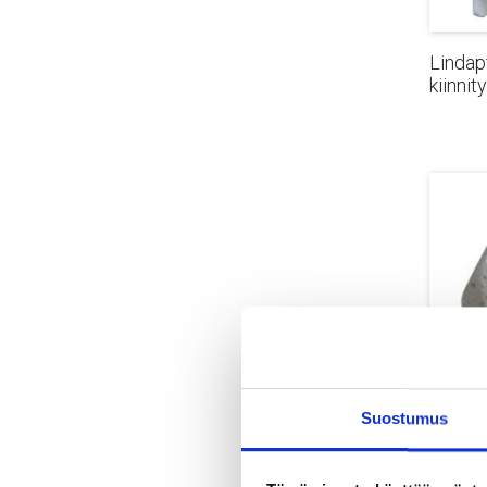
Lindap
kiinnit
Suostumus
Mutter