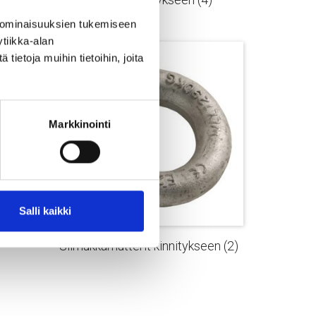
 ominaisuuksien tukemiseen
tiikka-alan
ietoja muihin tietoihin, joita
Markkinointi
Salli kaikki
Silmukkamutterit kinnitykseen
(2)