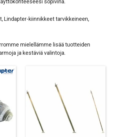
un käyttökohteeseesi sopivina.
 Lindapter-kiinnikkeet tarvikkeineen,
erromme mielellämme lisää tuotteiden
armoja ja kestäviä valintoja.