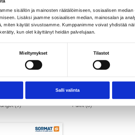
itä
mme sisällön ja mainosten räätälöimiseen, sosiaalisen median
iseen. Lisäksi jaamme sosiaalisen median, mainosalan ja analy
, miten käytät sivustoamme. Kumppanimme voivat yhdistää näitä t
n kerätty, kun olet käyttänyt heidän palvelujaan.
Mieltymykset
Tilastot
Salli valinta
tangot
(9)
Pultit
(3)