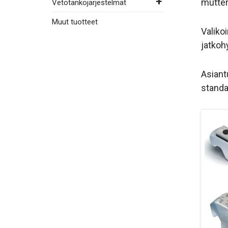
mutteri
Vetotankojärjestelmät
Muut tuotteet
Valiko
jatkoh
Asiant
standar