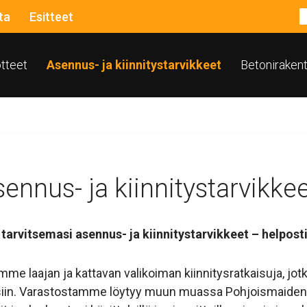
ta
Esitteet
otteet
Asennus- ja kiinnitystarvikkeet
Betoniraken
ennus- ja kiinnitystarvikke
 tarvitsemasi asennus- ja kiinnitystarvikkeet – helpost
mme laajan ja kattavan valikoiman kiinnitysratkaisuja, jot
siin. Varastostamme löytyy muun muassa Pohjoismaiden laa