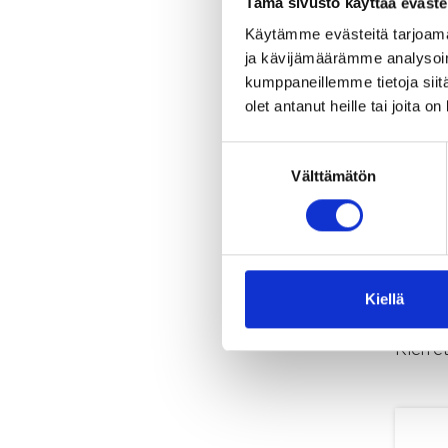
Tämä sivusto käyttää eväste
Käytämme evästeitä tarjoama
ja kävijämäärämme analysoim
kumppaneillemme tietoja siitä
olet antanut heille tai joita o
Suostumuksen
Välttämätön
valinta
Kiellä
Kierre