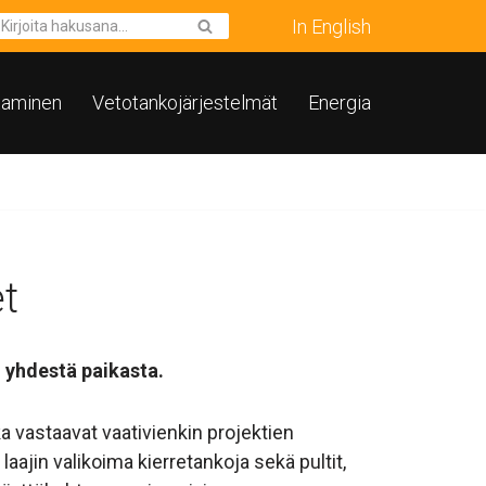
In English
taminen
Vetotankojärjestelmät
Energia
et
i yhdestä paikasta.
ka vastaavat vaativienkin projektien
jin valikoima kierretankoja sekä pultit,