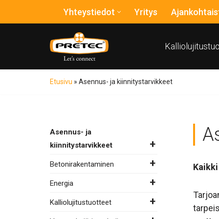
Yhteystiedot
Yritys
Ajankohtais
Siirry
suoraan
Kalliolujitustu
sisältöön
Etusivu
»
Asennus- ja kiinnitystarvikkeet
As
Asennus- ja
kiinnitystarvikkeet
Betonirakentaminen
Kaikki
Energia
Tarjoa
Kalliolujitustuotteet
tarpei