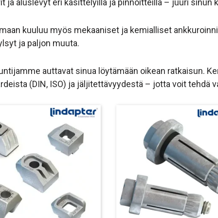
t ja aluslevyt eri käsittelyillä ja pinnoitteilla – juuri sin
imaan kuuluu myös mekaaniset ja kemialliset ankkuroinnit,
ylsyt ja paljon muuta.
untijamme auttavat sinua löytämään oikean ratkaisun. K
deista (DIN, ISO) ja jäljitettävyydestä – jotta voit tehdä v