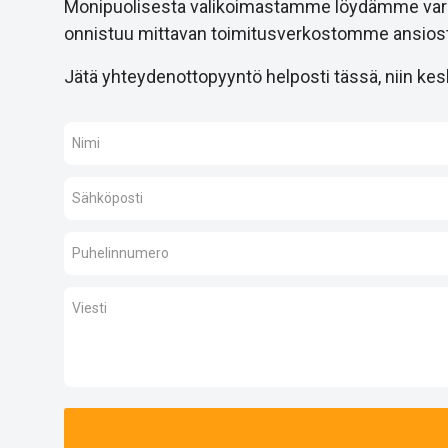
Monipuolisesta valikoimastamme löydämme varmast
onnistuu mittavan toimitusverkostomme ansiost
Jätä yhteydenottopyyntö helposti tässä, niin kesk