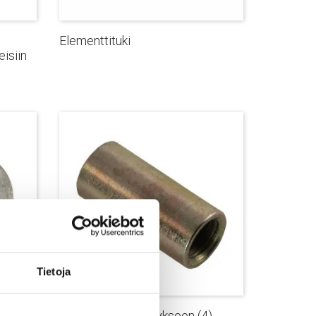
Elementtituki
eisiin
Tietoja
Jatkohylsyt kiinnitykseen
(4)