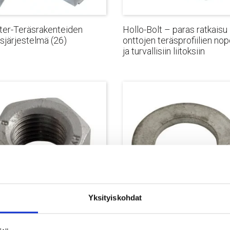
ter-Teräsrakenteiden
Hollo-Bolt – paras ratkaisu
ysjärjestelmä
(26)
onttojen teräsprofiilien nop
ja turvallisiin liitoksiin
Yksityiskohdat
it
Aluslevyt kiinnitykseen
(5)