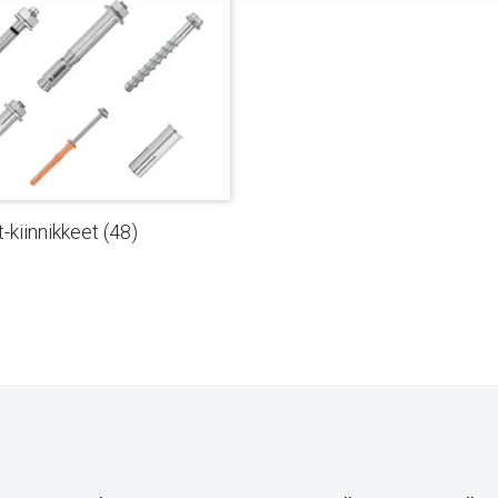
-kiinnikkeet
(48)