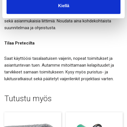
Kiellä
Vaijeri soveltuu kiinnitys- ja ripustustarkoituksiin. Nostoihin
käytetään vain nostotyöhön sertifioituja tuotteita ja tarvikkeita
sekä asianmukaisia liittimiä. Noudata aina kohdekohtaista
suunnitelmaa ja ohjeistusta.
Tilaa Pretecilta
Saat käyttöösi tasalaatuisen vaijerin, nopeat toimitukset ja
asiantuntevan tuen. Autamme mitoittamaan kelapituudet ja
tarvikkeet samaan toimitukseen. Kysy myös puristus- ja
lukitusratkaisut sekä päätetyt vaijerilenkit projektiasi varten.
Tutustu myös