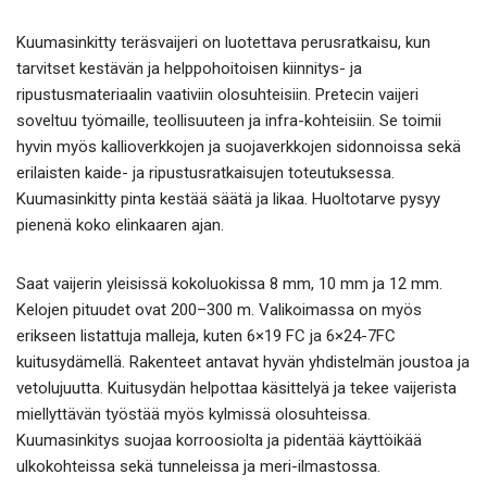
Kuumasinkitty teräsvaijeri on luotettava perusratkaisu, kun
tarvitset kestävän ja helppohoitoisen kiinnitys- ja
ripustusmateriaalin vaativiin olosuhteisiin. Pretecin vaijeri
soveltuu työmaille, teollisuuteen ja infra-kohteisiin. Se toimii
hyvin myös kallioverkkojen ja suojaverkkojen sidonnoissa sekä
erilaisten kaide- ja ripustusratkaisujen toteutuksessa.
Kuumasinkitty pinta kestää säätä ja likaa. Huoltotarve pysyy
pienenä koko elinkaaren ajan.
Saat vaijerin yleisissä kokoluokissa 8 mm, 10 mm ja 12 mm.
Kelojen pituudet ovat 200–300 m. Valikoimassa on myös
erikseen listattuja malleja, kuten 6×19 FC ja 6×24-7FC
kuitusydämellä. Rakenteet antavat hyvän yhdistelmän joustoa ja
vetolujuutta. Kuitusydän helpottaa käsittelyä ja tekee vaijerista
miellyttävän työstää myös kylmissä olosuhteissa.
Kuumasinkitys suojaa korroosiolta ja pidentää käyttöikää
ulkokohteissa sekä tunneleissa ja meri-ilmastossa.