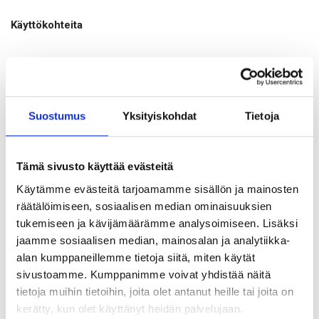
Käyttökohteita
Kallioverkon ja muiden suojaverkkojen sidonnat
Rakennus- ja infratyömaiden väliaikaiset kiinnitykset
Teollisuuden ripustukset ja tuennat
Suostumus
Yksityiskohdat
Tietoja
Putki- ja kanavakannakoinnit
Kaideratkaisut sekä portti- ja rajaustoteutukset
Tämä sivusto käyttää evästeitä
Hyödyt arjessa
Käytämme evästeitä tarjoamamme sisällön ja mainosten
räätälöimiseen, sosiaalisen median ominaisuuksien
tukemiseen ja kävijämäärämme analysoimiseen. Lisäksi
Kuumasinkitty pinta kestää kovaa käyttöä
jaamme sosiaalisen median, mainosalan ja analytiikka-
Sujuva käsittely kuitusydämen ansiosta
alan kumppaneillemme tietoja siitä, miten käytät
Pitkät kelat nopeuttavat asennusta ja vähentävät jatkoksia
sivustoamme. Kumppanimme voivat yhdistää näitä
tietoja muihin tietoihin, joita olet antanut heille tai joita on
Yhteensopiva yleisten puristusholkkien, vaijerilukkojen,
kerätty, kun olet käyttänyt heidän palvelujaan.
sakkelien ja koukkujen kanssa