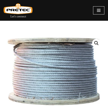
Siirry
suoraan
sisältöön