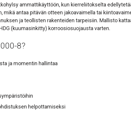
hylsy ammattikäyttöön, kun kierreliitokselta edellytetään
, mikä antaa pitävän otteen jakoavaimella tai kiintoavaimel
uksen ja teollisten rakenteiden tarpeisiin. Mallisto katt
ä HDG (kuumasinkitty) korroosiosuojausta varten.
2000-8?
sta ja momentin hallintaa
usympäristöihin
kohdistuksen helpottamiseksi