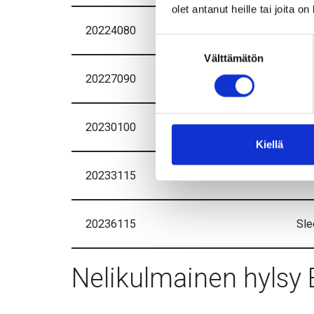
olet antanut heille tai joita o
20224080
Sl
Suostumuksen
Välttämätön
valinta
20227090
Sl
20230100
Sl
Kiellä
20233115
Sl
20236115
Sl
Nelikulmainen hylsy 