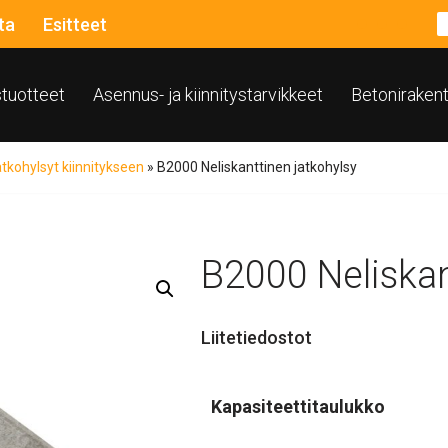
ta
Esitteet
ustuotteet
Asennus- ja kiinnitystarvikkeet
Betoniraken
tkohylsyt kiinnitykseen
»
B2000 Neliskanttinen jatkohylsy
B2000 Neliskan
Liitetiedostot
Kapasiteettitaulukko