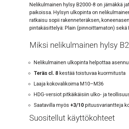
Nelikulmainen hylsy B2000-8 on jämäkkä jatko
paikoissa. Hylsyn ulkopinta on nelikulmainen
ratkaisu sopii rakenneteräksen, koneenasenn
pintakäsittelyä: Plain (pinnoittamaton) sek
Miksi nelikulmainen hylsy B
Nelikulmainen ulkopinta helpottaa asennu
Teräs cl. 8
kestää toistuvaa kuormitusta
Laaja kokovalikoima M10–M36
HDG-versiot pitkäikäisiin ulko- ja teollisu
Saatavilla myös
+3/10
pituusvariantteja 
Suositellut käyttökohteet