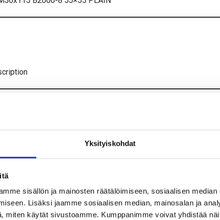
 M36x115 B2000-8 55×55 PLAIN
cription
eeve M10x50 B2000-8 18×18 HDG
eeve M12x50 B2000-8 18×18 HDG
Yksityiskohdat
eeve M16x60 B2000-8 22×22 HDG
itä
mme sisällön ja mainosten räätälöimiseen, sosiaalisen median
iseen. Lisäksi jaamme sosiaalisen median, mainosalan ja analy
eeve M20x70 B2000-8 30×30 HDG
, miten käytät sivustoamme. Kumppanimme voivat yhdistää näitä t