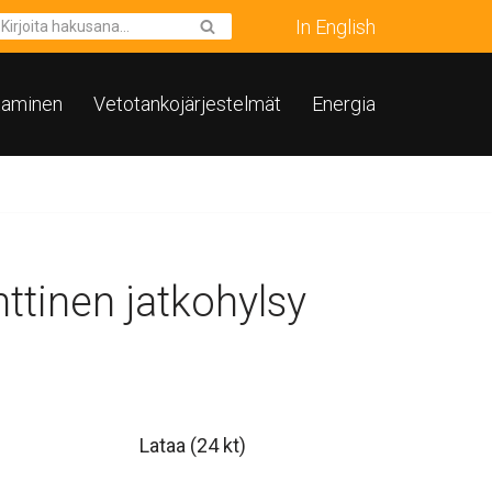
In English
taminen
Vetotankojärjestelmät
Energia
ttinen jatkohylsy
Lataa
(24 kt)