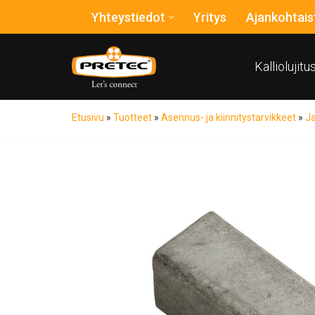
Yhteystiedot
Yritys
Ajankohtais
Siirry
suoraan
Kalliolujit
sisältöön
Etusivu
»
Tuotteet
»
Asennus- ja kiinnitystarvikkeet
»
Ja