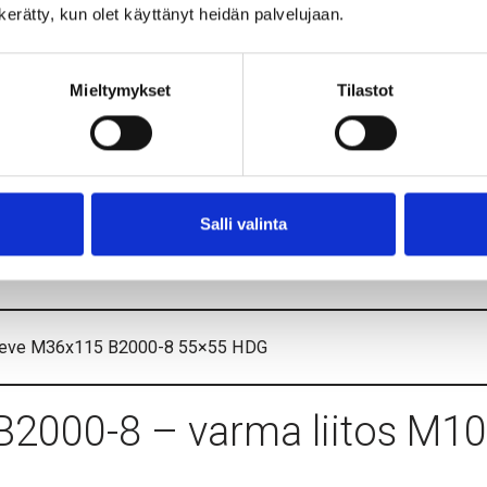
n kerätty, kun olet käyttänyt heidän palvelujaan.
eeve M24x80 B2000-8 32×32 HDG
Mieltymykset
Tilastot
eeve M27x90 B2000-8 40×40 HDG
eeve M30x100 B2000-8 45×45 HDG
Salli valinta
eeve M33x115 B2000-8 50×50 HDG
eeve M36x115 B2000-8 55×55 HDG
B2000-8 – varma liitos M10