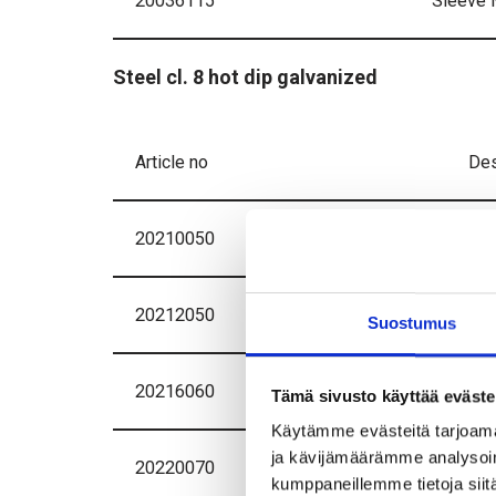
20036115
Sleeve
Steel cl. 8 hot dip galvanized
Article no
Des
20210050
Sl
20212050
Sl
Suostumus
20216060
Sl
Tämä sivusto käyttää eväste
Käytämme evästeitä tarjoama
ja kävijämäärämme analysoim
20220070
Sl
kumppaneillemme tietoja siitä