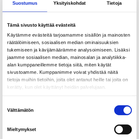
Suostumus
Yksityiskohdat
Tietoja
Tämä sivusto käyttää evästeitä
Käytämme evästeitä tarjoamamme sisällön ja mainosten
räätälöimiseen, sosiaalisen median ominaisuuksien
tukemiseen ja kävijämäärämme analysoimiseen. Lisäksi
jaamme sosiaalisen median, mainosalan ja analytiikka-
alan kumppaneillemme tietoja siitä, miten käytät
sivustoamme. Kumppanimme voivat yhdistää näitä
tietoja muihin tietoihin, joita olet antanut heille tai joita on
kerätty, kun olet käyttänyt heidän palvelujaan.
Uusimmat
Suostumuksen
Välttämätön
valinta
Tärkeää tietoa CBAM-asetuksesta
5.3.2026
Mieltymykset
Olemme mukana Teräsrakennepäivässä 6.11.2025