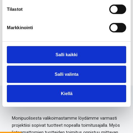
31.10.2025
Tilastot
Drillpipe PD55 -webinaari 5.11.2025
28.10.2025
Markkinointi
Pretec Finland mukana Alihankintamessuilla 30.9.–2.10.2025
10.9.2025
Aallotetut putket betonirakentamiseen
Salli kaikki
10.8.2025
Salli valinta
Kiellä
Ota meihin yhteyttä 24/7
Monipuolisesta valikoimastamme löydämme varmasti
projektiisi sopivat tuotteet nopealla toimitusajalla. Myös
listaamattomien tuotteiden toimitus onnistuu mittavan