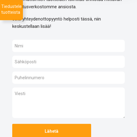
Tiedustele
toimitusverkostomme ansiosta.
tuotteista
Jätä yhteydenottopyyntö helposti tässä, niin
keskustellaan lisää!