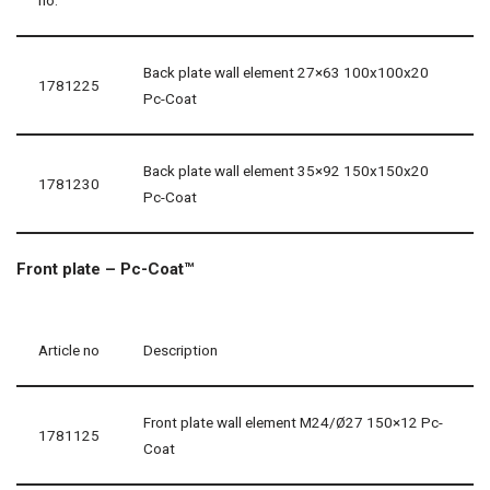
Back plate wall element 27×63 100x100x20
1781225
Pc-Coat
Back plate wall element 35×92 150x150x20
1781230
Pc-Coat
Front plate – Pc-Coat™
Article no
Description
Front plate wall element M24/Ø27 150×12 Pc-
1781125
Coat