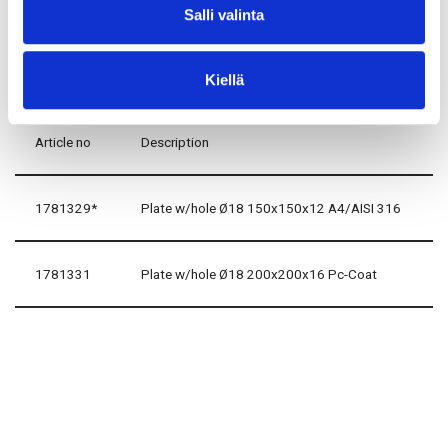
Coat
Salli valinta
With hole- Pc-Coat™
Kiellä
Article no
Description
1781329*
Plate w/hole Ø18 150x150x12 A4/AISI 316
1781331
Plate w/hole Ø18 200x200x16 Pc-Coat