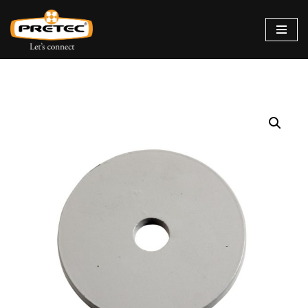
Siirry
suoraan
sisältöön