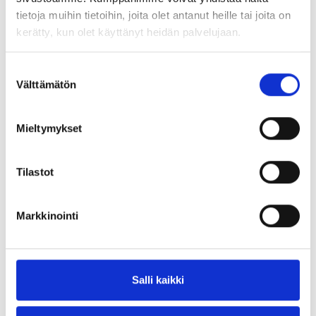
tietoja muihin tietoihin, joita olet antanut heille tai joita on
kerätty, kun olet käyttänyt heidän palvelujaan.
Article no
Description
Suostumuksen
Välttämätön
valinta
1781325
Plate M24/Ø200×20 M/27×60 Pc-Coat
Mieltymykset
With threaded hole – Pc-Coat™
Tilastot
Article no
Description
Markkinointi
Plate m/M16 threaded hole 300x150x12 Pc-
1781328
Coat
Salli kaikki
Plate m/M16 threaded hole 300x150x16 Pc-
1781330