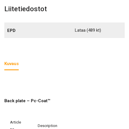
Liitetiedostot
Lataa
(489 kt)
EPD
Kuvaus
Back plate – Pc-Coat™
Article
Description
no.