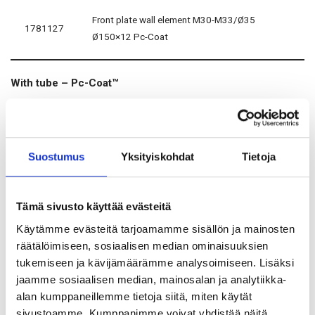
Front plate wall element M30-M33/Ø35
1781127
Ø150×12 Pc-Coat
With tube – Pc-Coat™
Article no
Description
Suostumus
Yksityiskohdat
Tietoja
Plate M24/Ø200×20 w/tube 101 M/27×60,
1781327
Pc-Coat
Tämä sivusto käyttää evästeitä
Käytämme evästeitä tarjoamamme sisällön ja mainosten
Plate M24/Ø200×20 w/tube 89 M/27×60 Pc-
räätälöimiseen, sosiaalisen median ominaisuuksien
1781326
Coat
tukemiseen ja kävijämäärämme analysoimiseen. Lisäksi
jaamme sosiaalisen median, mainosalan ja analytiikka-
alan kumppaneillemme tietoja siitä, miten käytät
Without tube – Pc-Coat™
sivustoamme. Kumppanimme voivat yhdistää näitä