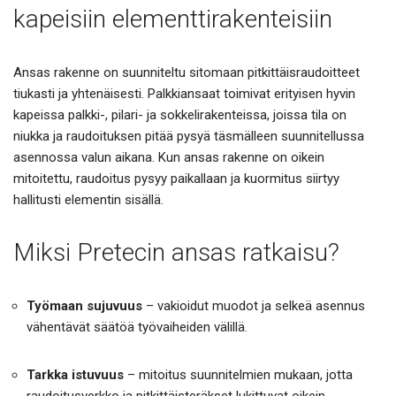
kapeisiin elementtirakenteisiin
Ansas rakenne on suunniteltu sitomaan pitkittäisraudoitteet
tiukasti ja yhtenäisesti. Palkkiansaat toimivat erityisen hyvin
kapeissa palkki-, pilari- ja sokkelirakenteissa, joissa tila on
niukka ja raudoituksen pitää pysyä täsmälleen suunnitellussa
asennossa valun aikana. Kun ansas rakenne on oikein
mitoitettu, raudoitus pysyy paikallaan ja kuormitus siirtyy
hallitusti elementin sisällä.
Miksi Pretecin ansas ratkaisu?
Työmaan sujuvuus
– vakioidut muodot ja selkeä asennus
vähentävät säätöä työvaiheiden välillä.
Tarkka istuvuus
– mitoitus suunnitelmien mukaan, jotta
raudoitusverkko ja pitkittäisteräkset lukittuvat oikein.