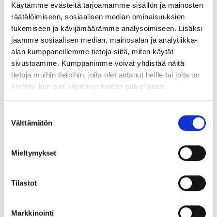
Käytämme evästeitä tarjoamamme sisällön ja mainosten
pitoa
räätälöimiseen, sosiaalisen median ominaisuuksien
tukemiseen ja kävijämäärämme analysoimiseen. Lisäksi
Tekniset vaihtoehdot
jaamme sosiaalisen median, mainosalan ja analytiikka-
alan kumppaneillemme tietoja siitä, miten käytät
sivustoamme. Kumppanimme voivat yhdistää näitä
Ansaiden geometria, materiaalit ja mahdolliset pintakäsittelyt
tietoja muihin tietoihin, joita olet antanut heille tai joita on
räätälöidään projektin vaatimuksiin. Toimitamme ansaat joko
kerätty, kun olet käyttänyt heidän palvelujaan.
vakiomuotoisina ratkaisuina tai täysin piirustuksen mukaan.
Saat tarvittaessa myös yhteensopivat etäisyystuet ja
sidontatarvikkeet, jotta koko raudoituspaketti muodostaa
Suostumuksen
Välttämätön
toimivan kokonaisuuden.
valinta
Yhteensopivuus:
ansas rakenne soveltuu yleisiin
Mieltymykset
raudoitusjärjestelmiin ja työmaiden tavanomaisiin
asennustapoihin.
Tilastot
Laadunhallinta:
valmistus tehdään yhdenmukaisesti ja
dokumentoidusti, jotta lopputulos pysyy tasaisena kohteesta
toiseen.
Markkinointi