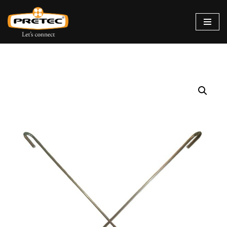
Siirry
suoraan
sisältöön