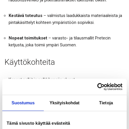
Kestävä toteutus
– valmistus laadukkaista materiaaleista ja
pintakäsittelyt kohteen ympäristöön sopiviksi.
Nopeat toimitukset
– varasto- ja tilausmallit Pretecin
ketjusta, joka toimii ympäri Suomen.
Käyttökohteita
Kapeat palkit ja palkkikengän alueet
Ohutkuoriset elementit ja väliseinäelementit
Suostumus
Yksityiskohdat
Tietoja
Pilarit, sokkelit ja muut hoikat detaljit
Tämä sivusto käyttää evästeitä
Aukkojen reunat, joissa raudoitukselta vaaditaan erityistä