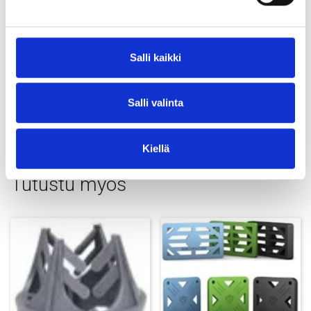
Nopea tarjous ja tuki
Salli kaikki
Tarvitsetko ansas rakenteen kapeaan elementtiin tai
erikoismittaan? Lähetä meille suunnitelmat tai mitoitus, niin
toimitamme ratkaisun, joka istuu suoraan työmaasi aikatauluun.
Salli valinta
Pretecin
asiantuntijat
auttavat valinnassa, mitoituksessa ja
logistiikassa.
Kiellä
Tutustu myös