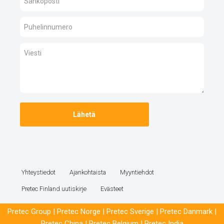
Yhteystiedot
Ajankohtaista
Myyntiehdot
Pretec Finland uutiskirje
Evästeet
Pretec Group
|
Pretec Norge
|
Pretec Sverige
|
Pretec Danmark
|
Pretec China
|
Pretec Belgium
|
Pretec India