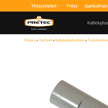
Yhteystiedot
Yritys
Ajankohtais
Siirry
suoraan
Kalliolujit
sisältöön
Etusivu
»
Tuotteet
»
Kalliolujitustuotteet
»
Tunneliverho