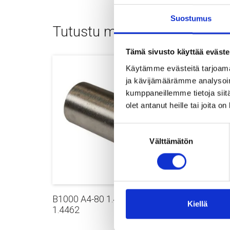
Suostumus
Tutustu myös
Tämä sivusto käyttää eväste
Käytämme evästeitä tarjoama
ja kävijämäärämme analysoim
kumppaneillemme tietoja siitä
olet antanut heille tai joita o
Suostumuksen
Välttämätön
valinta
B1000 A4-80 1.4404 / D6-80
Jatko
Kiellä
1.4462