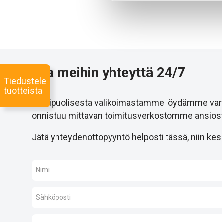
Ota meihin yhteyttä 24/7
Tiedustele
tuotteista
Monipuolisesta valikoimastamme löydämme varmast
onnistuu mittavan toimitusverkostomme ansiost
Jätä yhteydenottopyyntö helposti tässä, niin kesk