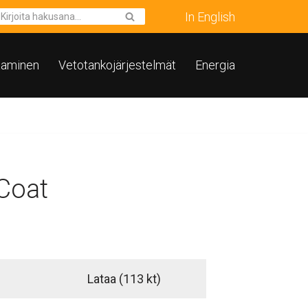
In English
taminen
Vetotankojärjestelmät
Energia
Coat
Lataa
(113 kt)