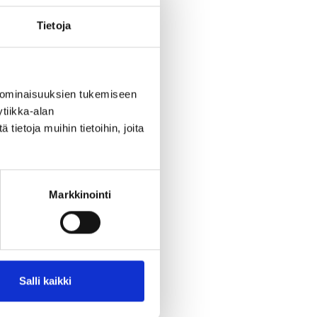
Tietoja
 ominaisuuksien tukemiseen
tiikka-alan
ietoja muihin tietoihin, joita
Markkinointi
462
Salli kaikki