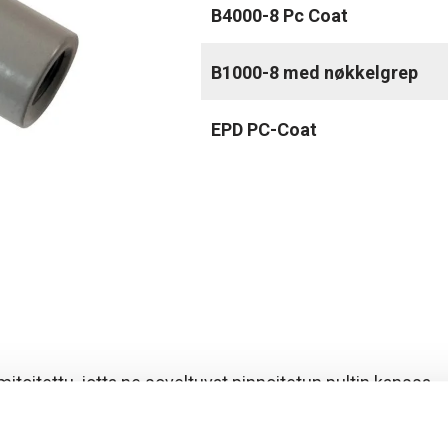
B4000-8 Pc Coat
B1000-8 med nøkkelgrep
EPD PC-Coat
mitoitettu, jotta ne soveltuvat pinnoitetun pultin kanssa.
teestä.