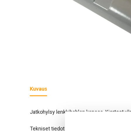
Kuvaus
Jatkohylsy lenkkihahlon kanssa. Kierteet yli
Tekniset tiedot löytyvät tuotetiedosta ja esi