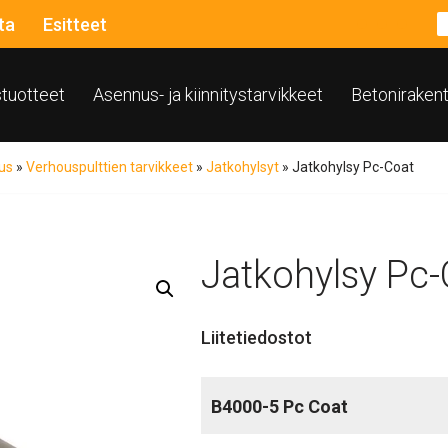
ta
Esitteet
ustuotteet
Asennus- ja kiinnitystarvikkeet
Betoniraken
us
»
Verhouspulttien tarvikkeet
»
Jatkohylsyt
»
Jatkohylsy Pc-Coat
Jatkohylsy Pc-
Liitetiedostot
B4000-5 Pc Coat