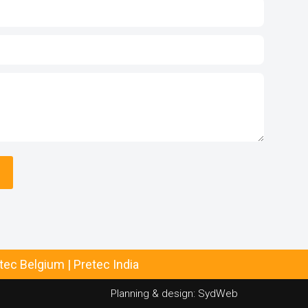
tec Belgium
|
Pretec India
Planning & design:
SydWeb