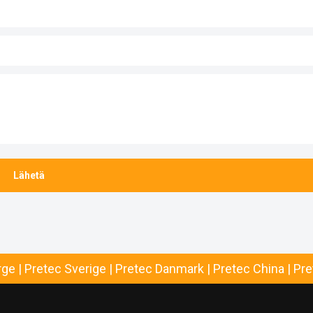
rge
|
Pretec Sverige
|
Pretec Danmark
|
Pretec China
|
Pre