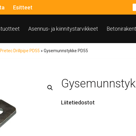
ta
Esitteet
ustuotteet
Asennus- ja kiinnitystarvikkeet
Betoniraken
Pretec Drillpipe PD55
»
Gysemunnstykke PD55
Gysemunnstyk
Liitetiedostot