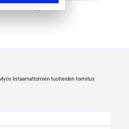
Drillpipe PD55
 Myös listaamattomien tuotteiden toimitus