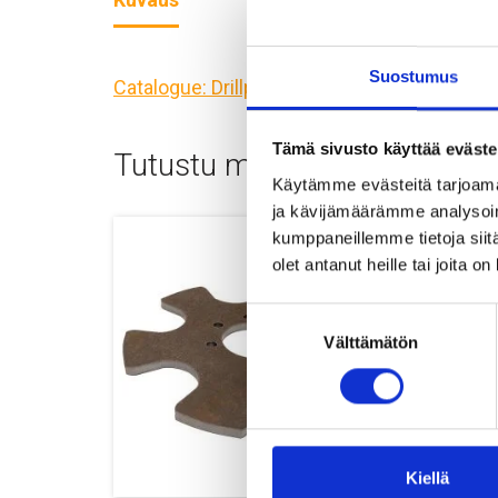
Suostumus
Catalogue: Drillpipe PD55 – English
Tämä sivusto käyttää eväste
Tutustu myös
Käytämme evästeitä tarjoama
ja kävijämäärämme analysoim
kumppaneillemme tietoja siitä
olet antanut heille tai joita o
Suostumuksen
Välttämätön
valinta
Kiellä