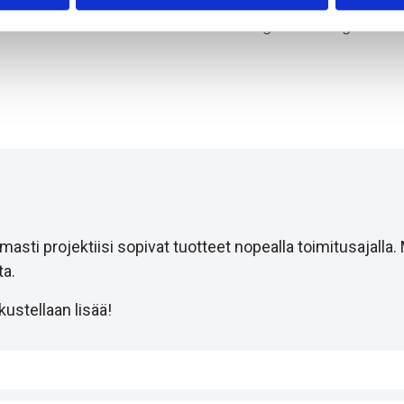
tti
PD55 gummiforing
i projektiisi sopivat tuotteet nopealla toimitusajalla.
a.
ustellaan lisää!