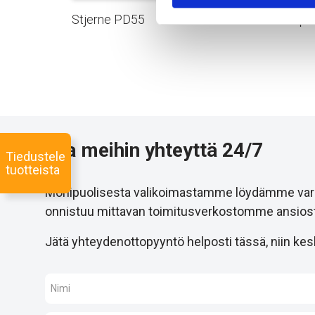
Stjerne PD55
NC-pul
Ota meihin yhteyttä 24/7
Tiedustele
tuotteista
Monipuolisesta valikoimastamme löydämme varmast
onnistuu mittavan toimitusverkostomme ansiost
Jätä yhteydenottopyyntö helposti tässä, niin kesk