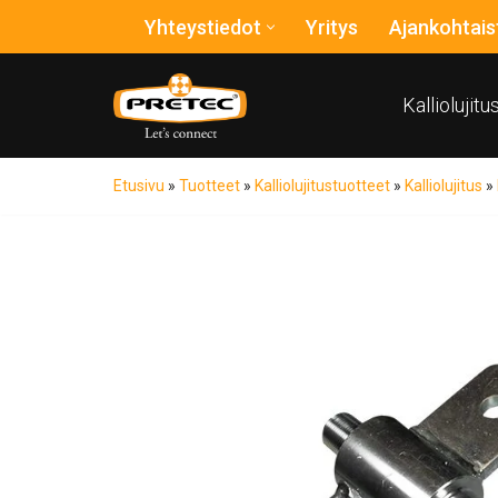
Yhteystiedot
Yritys
Ajankohtais
Siirry
suoraan
Kalliolujit
sisältöön
Etusivu
»
Tuotteet
»
Kalliolujitustuotteet
»
Kalliolujitus
»