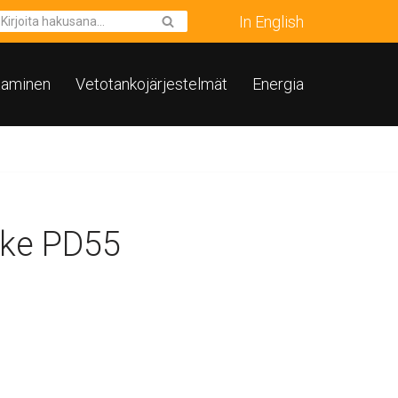
In English
taminen
Vetotankojärjestelmät
Energia
ke PD55