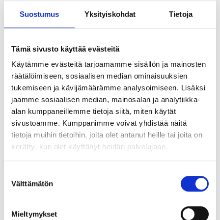
Suostumus
Yksityiskohdat
Tietoja
933024
Fork end M24 PDS HDG
933030
Fork end M30 PDS HDG
Tämä sivusto käyttää evästeitä
Käytämme evästeitä tarjoamamme sisällön ja mainosten
räätälöimiseen, sosiaalisen median ominaisuuksien
tukemiseen ja kävijämäärämme analysoimiseen. Lisäksi
jaamme sosiaalisen median, mainosalan ja analytiikka-
Tutustu myös
alan kumppaneillemme tietoja siitä, miten käytät
sivustoamme. Kumppanimme voivat yhdistää näitä
tietoja muihin tietoihin, joita olet antanut heille tai joita on
kerätty, kun olet käyttänyt heidän palvelujaan.
Suostumuksen
Välttämätön
valinta
Sovitekappale
PDS tanko
Mieltymykset