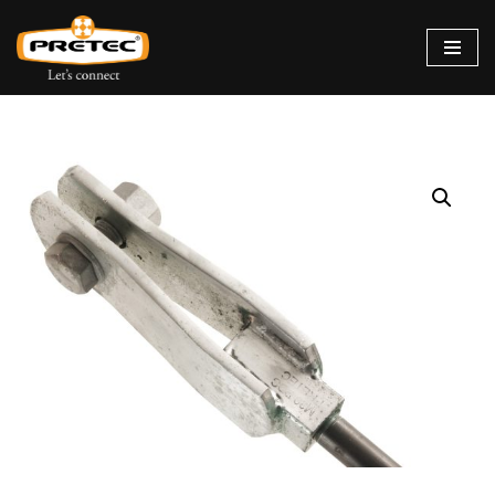
Siirry
suoraan
sisältöön