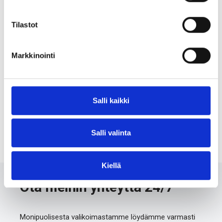
Tilastot
Markkinointi
Jatkohylsy B6000
Salli kaikki
Salli valinta
Kiellä
Ota meihin yhteyttä 24/7
Monipuolisesta valikoimastamme löydämme varmasti