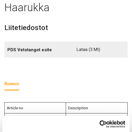
Haarukka
Liitetiedostot
Lataa
(3 Mt)
PDS Vetotangot esite
Kuvaus
Article no
Description
933016
Fork end M16 PDS HDG
933020
Fork end M20 PDS HDG