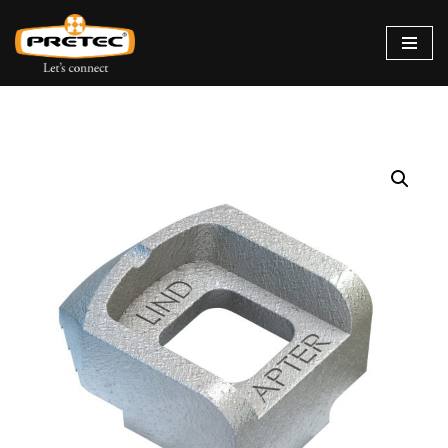
Siirry
suoraan
sisältöön