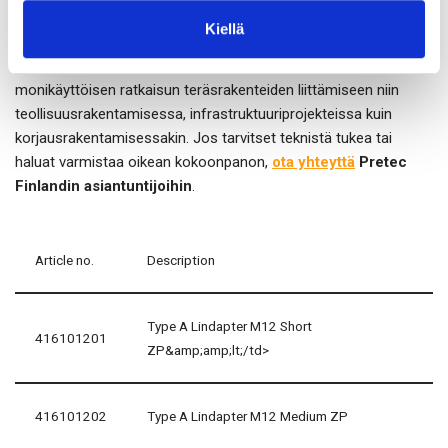
Kiellä
A-tyypin palkkipuristin
antaa nopean, testatun ja
monikäyttöisen ratkaisun teräsrakenteiden liittämiseen niin
teollisuusrakentamisessa, infrastruktuuriprojekteissa kuin
korjausrakentamisessakin. Jos tarvitset teknistä tukea tai
haluat varmistaa oikean kokoonpanon,
ota yhteyttä
Pretec
Finlandin asiantuntijoihin
.
Article no.
Description
Type A Lindapter M12 Short
416101201
ZP&amp;amp;lt;/td>
416101202
Type A Lindapter M12 Medium ZP