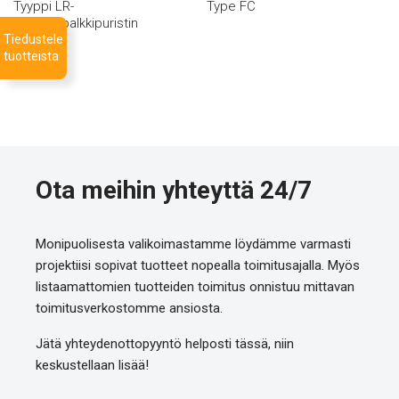
Tyyppi LR-
Type FC
rakennepalkkipuristin
Tiedustele
tuotteista
Ota meihin yhteyttä 24/7
Monipuolisesta valikoimastamme löydämme varmasti
projektiisi sopivat tuotteet nopealla toimitusajalla. Myös
listaamattomien tuotteiden toimitus onnistuu mittavan
toimitusverkostomme ansiosta.
Jätä yhteydenottopyyntö helposti tässä, niin
keskustellaan lisää!