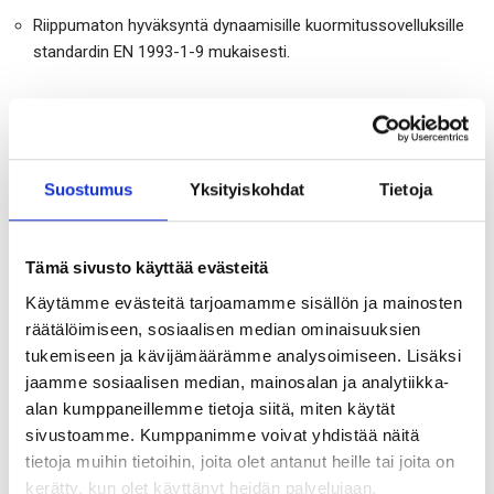
Riippumaton hyväksyntä dynaamisille kuormitussovelluksille
standardin EN 1993-1-9 mukaisesti.
Tuoteominaisuudet:
Valmistettu muokattavasta raudasta standardin BS EN 1562
Suostumus
Yksityiskohdat
Tietoja
mukaisesti.
Saatavana sinkittynä tai kuumasinkittynä.
Tämä sivusto käyttää evästeitä
Palotekninen käyttäytyminen: A1 (teräs)
Käytämme evästeitä tarjoamamme sisällön ja mainosten
Huomio puristinen hännän korkeusmitta &
räätälöimiseen, sosiaalisen median ominaisuuksien
aluslevyt:
tukemiseen ja kävijämäärämme analysoimiseen. Lisäksi
jaamme sosiaalisen median, mainosalan ja analytiikka-
A-tyypin palkkipuristinta on saatavilla kolmella
alan kumppaneillemme tietoja siitä, miten käytät
eri
hännän pituudella
: lyhyt, keskipitkä ja pitkä.
sivustoamme. Kumppanimme voivat yhdistää näitä
Tällä varmistetaan puristimen yhteensopivuus
tietoja muihin tietoihin, joita olet antanut heille tai joita on
eri laippapaksuuksien kanssa. Lisäksi puristimia
kerätty, kun olet käyttänyt heidän palvelujaan.