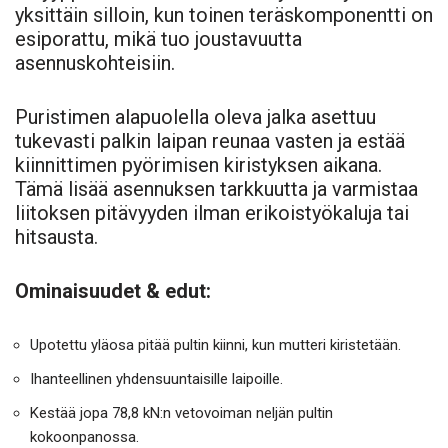
yksittäin silloin, kun toinen teräskomponentti on
esiporattu, mikä tuo joustavuutta
asennuskohteisiin.
Puristimen alapuolella oleva jalka asettuu
tukevasti palkin laipan reunaa vasten ja estää
kiinnittimen pyörimisen kiristyksen aikana.
Tämä lisää asennuksen tarkkuutta ja varmistaa
liitoksen pitävyyden ilman erikoistyökaluja tai
hitsausta.
Ominaisuudet & edut:
Upotettu yläosa pitää pultin kiinni, kun mutteri kiristetään.
Ihanteellinen yhdensuuntaisille laipoille.
Kestää jopa 78,8 kN:n vetovoiman neljän pultin
kokoonpanossa.