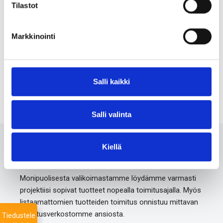
Tilastot
Markkinointi
Lindapter Type P1/P2 Lang
Lindapter Type CW aluslevy
Elforsinket
Salli kaikki
Salli valinta
Ota meihin yhteyttä 24/7
Kiellä
Monipuolisesta valikoimastamme löydämme varmasti
projektiisi sopivat tuotteet nopealla toimitusajalla. Myös
listaamattomien tuotteiden toimitus onnistuu mittavan
toimitusverkostomme ansiosta.
Tiedustele