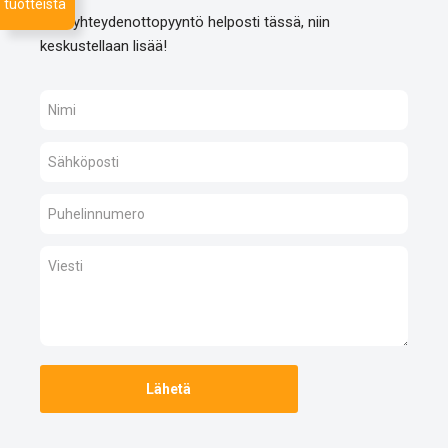
tuotteista
Jätä yhteydenottopyyntö helposti tässä, niin
keskustellaan lisää!