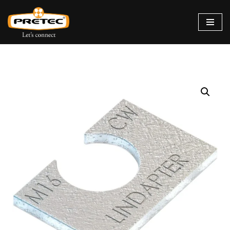
Siirry
suoraan
sisältöön