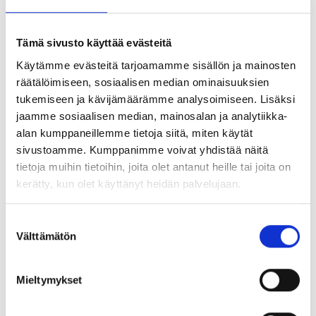
Tämä sivusto käyttää evästeitä
Käytämme evästeitä tarjoamamme sisällön ja mainosten
räätälöimiseen, sosiaalisen median ominaisuuksien
tukemiseen ja kävijämäärämme analysoimiseen. Lisäksi
jaamme sosiaalisen median, mainosalan ja analytiikka-
alan kumppaneillemme tietoja siitä, miten käytät
sivustoamme. Kumppanimme voivat yhdistää näitä
Lindapter Type AFW
Lindapter Type P1/P2
tietoja muihin tietoihin, joita olet antanut heille tai joita on
Varmforsinket
korotealuslevy
kerätty, kun olet käyttänyt heidän palvelujaan.
Suostumuksen
Välttämätön
valinta
Mieltymykset