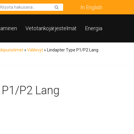
In English
taminen
Vetotankojärjestelmät
Energia
kipuristimet
»
Välilevyt
»
Lindapter Type P1/P2 Lang
e P1/P2 Lang