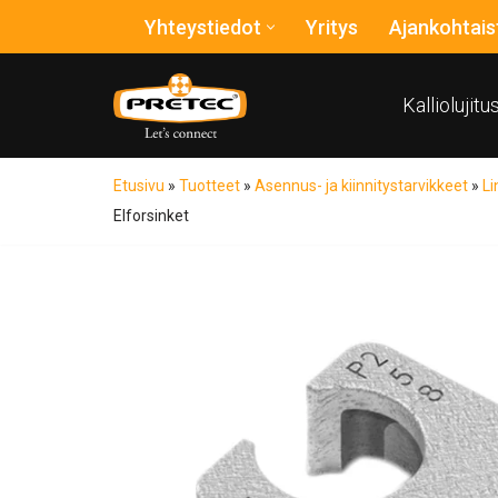
Yhteystiedot
Yritys
Ajankohtais
Siirry
suoraan
Kalliolujit
sisältöön
Etusivu
»
Tuotteet
»
Asennus- ja kiinnitystarvikkeet
»
Li
Elforsinket