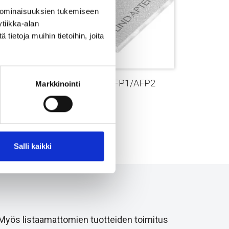
 ominaisuuksien tukemiseen
tiikka-alan
ietoja muihin tietoihin, joita
Lindapter Type AFP1/AFP2
Markkinointi
aluslevy
Salli kaikki
 Myös listaamattomien tuotteiden toimitus