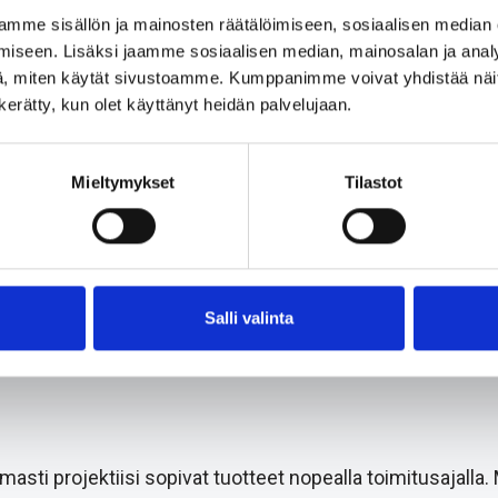
mme sisällön ja mainosten räätälöimiseen, sosiaalisen median
iseen. Lisäksi jaamme sosiaalisen median, mainosalan ja analy
, miten käytät sivustoamme. Kumppanimme voivat yhdistää näitä t
n kerätty, kun olet käyttänyt heidän palvelujaan.
ter Type P1/P2 kort
Lindapter Type AFW
Mieltymykset
Tilastot
rsinket
Varmforsinket
Salli valinta
i projektiisi sopivat tuotteet nopealla toimitusajalla.