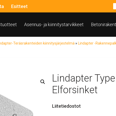
ta
Esitteet
ustuotteet
Asennus- ja kiinnitystarvikkeet
Betoniraken
ndapter-Teräsrakenteiden kiinnitysjärjestelmä
»
Lindapter -Rakennepalk
Lindapter Typ
Elforsinket
Liitetiedostot