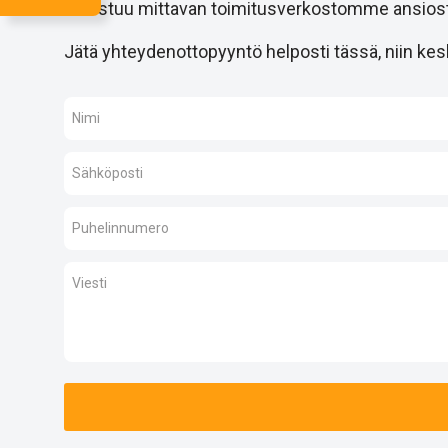
onnistuu mittavan toimitusverkostomme ansiost
Jätä yhteydenottopyyntö helposti tässä, niin kesk