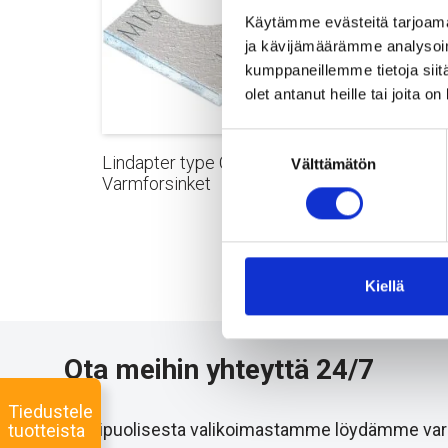
Käytämme evästeitä tarjoama
ja kävijämäärämme analysoim
kumppaneillemme tietoja siitä
olet antanut heille tai joita o
Suostumuksen
Lindapter type CW
Lindap
Välttämätön
valinta
Varmforsinket
Varmfo
Kiellä
Ota meihin yhteyttä 24/7
Tiedustele
Monipuolisesta valikoimastamme löydämme varmast
tuotteista