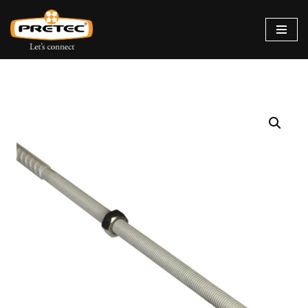
Siirry
suoraan
sisältöön