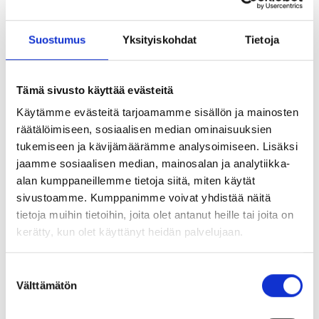
Rebar bolt M20x1000 t=300
1783201005
Suostumus
Yksityiskohdat
Tietoja
w/nut Pc-Coat
Rebar bolt M20x1200 t=300
1783201205
w/nut Pc-Coat
Tämä sivusto käyttää evästeitä
Rebar bolt M20x1400 t=300
Käytämme evästeitä tarjoamamme sisällön ja mainosten
1783201405
w/nut Pc-Coat
räätälöimiseen, sosiaalisen median ominaisuuksien
tukemiseen ja kävijämäärämme analysoimiseen. Lisäksi
Rebar bolt M20x1600 t=300
1783201605
jaamme sosiaalisen median, mainosalan ja analytiikka-
w/nut Pc-Coat
alan kumppaneillemme tietoja siitä, miten käytät
Rebar bolt M20x1800 t=300
sivustoamme. Kumppanimme voivat yhdistää näitä
1783201805
w/nut Pc-Coat
tietoja muihin tietoihin, joita olet antanut heille tai joita on
kerätty, kun olet käyttänyt heidän palvelujaan.
Rebar bolt M20x2000 t=300
1783202005
w/nut Pc-Coat
Suostumuksen
Rebar bolt M20x2400 t=300
Välttämätön
valinta
1783202405
w/nut Pc-Coat