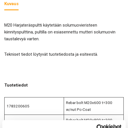
Kuvaus
M20 Harjateräspultti käytetään solumuovieristeen
kiinnityspulttina, pultilla on esiasennettu mutteri solumuovin
taustalevyä varten.
Tekniset tiedot löytyvät tuotetiedosta ja esiteestä.
Tuotetiedot
Rebar bolt M20x600 t=300
1783200605
w/nut Pc-Coat
Rebar bolt M20x800 t=300
1783200805
w/nut Pc-Coat