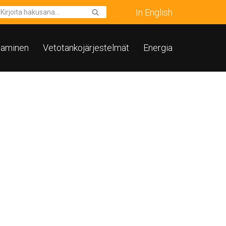
In English
taminen
Vetotankojärjestelmät
Energia