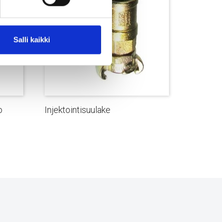
Salli kaikki
o
Injektointisuulake