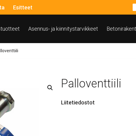
ta
Esitteet
ustuotteet
Asennus- ja kiinnitystarvikkeet
Betoniraken
lloventtiili
Palloventtiili
Liitetiedostot