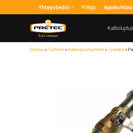
Yhteystiedot
Yritys
Ajankohtais
Siirry
suoraan
Kalliolujit
sisältöön
Etusivu
»
Tuotteet
»
Kalliolujitustuotteet
»
Työkalut
»
Pa