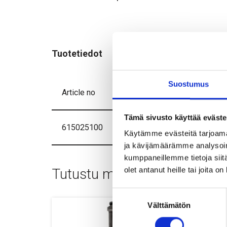
Tuotetiedot
Suostumus
Article no
Tämä sivusto käyttää eväste
615025100
Käytämme evästeitä tarjoama
ja kävijämäärämme analysoim
kumppaneillemme tietoja siitä
olet antanut heille tai joita o
Tutustu myös
Suostumuksen
Välttämätön
valinta