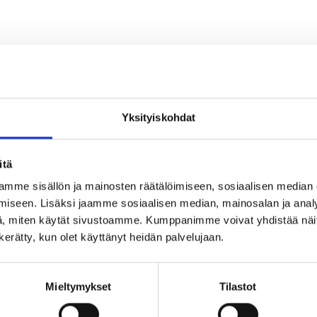
Yksityiskohdat
Description
itä
Brass ball valve for Pc-Bolt M27
mme sisällön ja mainosten räätälöimiseen, sosiaalisen median
iseen. Lisäksi jaamme sosiaalisen median, mainosalan ja analy
, miten käytät sivustoamme. Kumppanimme voivat yhdistää näitä t
n kerätty, kun olet käyttänyt heidän palvelujaan.
Mieltymykset
Tilastot