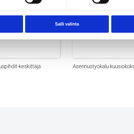
Salli valinta
spihdit-keskittäjä
Asennustyökalu kuusiokok