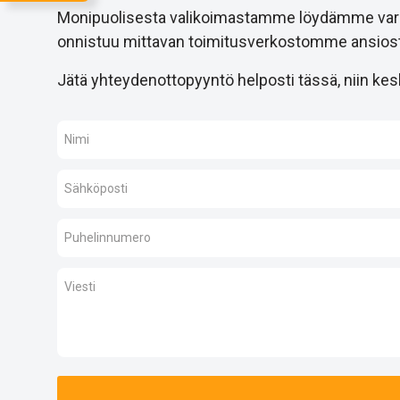
Monipuolisesta valikoimastamme löydämme varmast
onnistuu mittavan toimitusverkostomme ansiost
Jätä yhteydenottopyyntö helposti tässä, niin kesk