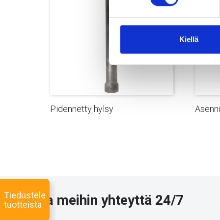
Kiellä
Pidennetty hylsy
Asennu
Tiedustele
Ota meihin yhteyttä 24/7
tuotteista