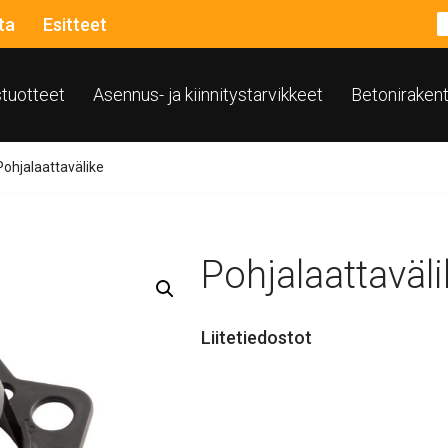
ta
Esitteet
ustuotteet
Asennus- ja kiinnitystarvikkeet
Betoniraken
Pohjalaattavälike
Pohjalaattaväl
Liitetiedostot