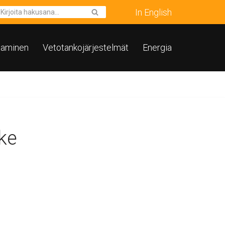
In English
taminen
Vetotankojärjestelmät
Energia
ike