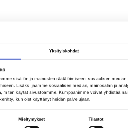
ustaan
 ajan
Yksityiskohdat
itä
oikean puolen valintaa
mme sisällön ja mainosten räätälöimiseen, sosiaalisen median
ksessa ja varastossa
iseen. Lisäksi jaamme sosiaalisen median, mainosalan ja analy
, miten käytät sivustoamme. Kumppanimme voivat yhdistää näitä t
n kerätty, kun olet käyttänyt heidän palvelujaan.
osuhteet ja lämpötilavaihtelut
n ympärillä tasaisesti
Mieltymykset
Tilastot