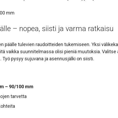
/100 mm
älle – nopea, siisti ja varma ratkaisu
n päälle tulevien raudoitteiden tukemiseen. Yksi välikeka
tä vaikka suunnitelmassa olisi pieniä muutoksia. Valitse
. Työ pysyy sujuvana ja asennusjälki on siisti.
mm – 90/100 mm
ojen tarvetta
kohteita