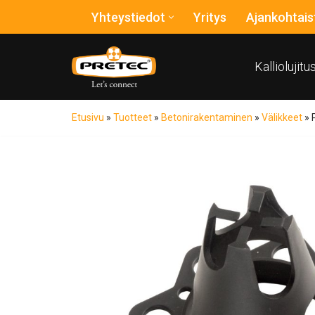
Yhteystiedot
Yritys
Ajankohtais
Siirry
suoraan
Kalliolujit
sisältöön
Etusivu
»
Tuotteet
»
Betonirakentaminen
»
Välikkeet
»