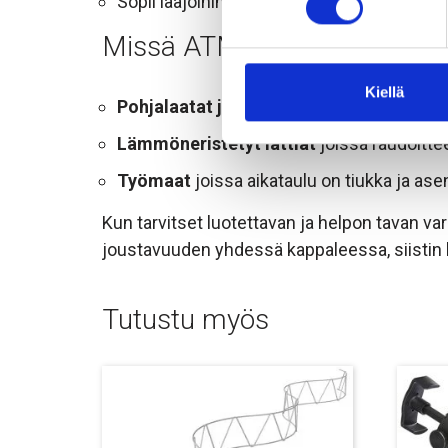
Sopii laajoihin pohjalaattoihin sekä piene
Missä ATM pohjalaattavälike
Kiellä
Pohjalaatat ja sokkelit
eristeen päällä
Lämmöneristetyt lattiat
joissa raudoitt
Työmaat
joissa aikataulu on tiukka ja a
Kun tarvitset luotettavan ja helpon tavan va
joustavuuden yhdessä kappaleessa, siistin l
Tutustu myös