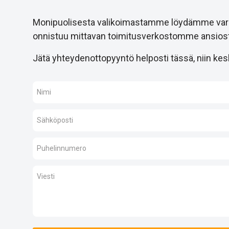
Monipuolisesta valikoimastamme löydämme varmast
onnistuu mittavan toimitusverkostomme ansiost
Jätä yhteydenottopyyntö helposti tässä, niin kesk