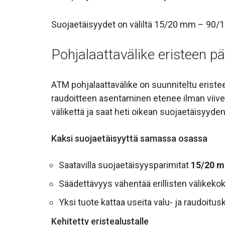
Suojaetäisyydet on väliltä 15/20 mm – 90
Pohjalaattavälike eristeen pä
ATM pohjalaattavälike on suunniteltu eristee
raudoitteen asentaminen etenee ilman viivei
välikettä ja saat heti oikean suojaetäisyyden
Kaksi suojaetäisyyttä samassa osassa
Saatavilla suojaetäisyyspari­mitat
15/20 
Säädettävyys vähentää erillisten välikekok
Yksi tuote kattaa useita valu- ja raudoitus
Kehitetty eristealustalle