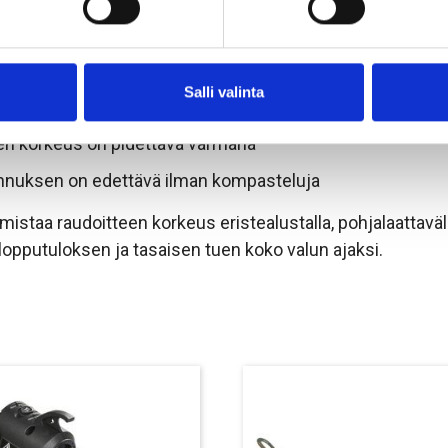
mpiin perustuksiin
 loistaa?
Salli valinta
een korkeus on pidettävä varmana
sennuksen on edettävä ilman kompasteluja
rmistaa raudoitteen korkeus eristealustalla, pohjalaattavä
opputuloksen ja tasaisen tuen koko valun ajaksi.