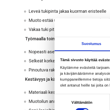
Leveä tukipinta jakaa kuorman eristeelle
Muoto estää uppoamisen pehmeäänkin al
Vakaa tuki pitää raudoitteen linjassa valun
Työmaalla toimiva detalji
Suostumus
Nopeasti asennettava, ei työkaluja
Tämä sivusto käyttää eväste
Selkeät korkeuden merkinnät helpottavat 
Käytämme evästeitä tarjoama
Pinoutuva rakenne vie vähän tilaa kuljetu
ja kävijämäärämme analysoim
Kestävyys ja käytännöllisyys
kumppaneillemme tietoja siitä
olet antanut heille tai joita o
Materiaali kestää tavanomaiset työmaan ol
Suostumuksen
Muotoilun ansiosta betoni kiertää välikkee
Välttämätön
valinta