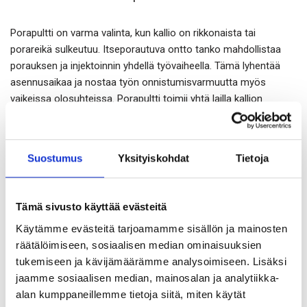
Porapultti on varma valinta, kun kallio on rikkonaista tai
porareikä sulkeutuu. Itseporautuva ontto tanko mahdollistaa
porauksen ja injektoinnin yhdellä työvaiheella. Tämä lyhentää
asennusaikaa ja nostaa työn onnistumisvarmuutta myös
vaikeissa olosuhteissa. Porapultti toimii yhtä lailla kallion
lujituksessa ja maanrakennuksen tartuntana tai väliaikaisena
tukena.
Suostumus
Yksityiskohdat
Tietoja
Pretecin valikoimassa on useita kokoja sekä kolme
pintakäsittelyä: pinnoittamaton teräs, kuumasinkitty ja PC-Coat.
PC-Coat koostuu kuumasinkityksestä ja epoksista. Yhdistelmä
Tämä sivusto käyttää evästeitä
pidentää käyttöikää ja suojaa korroosiolta vaativissa
Käytämme evästeitä tarjoamamme sisällön ja mainosten
olosuhteissa kuten tunneleissa, rannikolla ja
räätälöimiseen, sosiaalisen median ominaisuuksien
roiskevesivyöhykkeessä.
tukemiseen ja kävijämäärämme analysoimiseen. Lisäksi
jaamme sosiaalisen median, mainosalan ja analytiikka-
Tyypilliset käyttökohteet
alan kumppaneillemme tietoja siitä, miten käytät