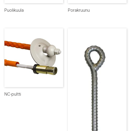
Puolikuula
Porakruunu
NC-pultti