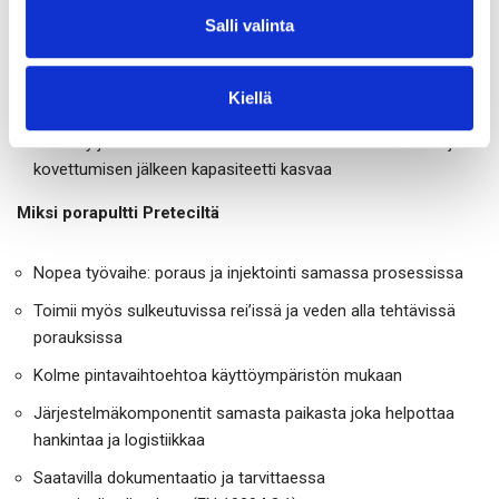
Salli valinta
Pultti ja valittu porakärki kiinnitetään poralaitteeseen
Poraus etenee ja onttoa tankoa pitkin syötetään laasti
Kiellä
Laasti täyttää porareiän ja pultin sisäosan
Aluslevy ja mutteri kiristetään. Rakenne alkaa kantaa heti ja
kovettumisen jälkeen kapasiteetti kasvaa
Miksi porapultti Preteciltä
Nopea työvaihe: poraus ja injektointi samassa prosessissa
Toimii myös sulkeutuvissa rei’issä ja veden alla tehtävissä
porauksissa
Kolme pintavaihtoehtoa käyttöympäristön mukaan
Järjestelmäkomponentit samasta paikasta joka helpottaa
hankintaa ja logistiikkaa
Saatavilla dokumentaatio ja tarvittaessa