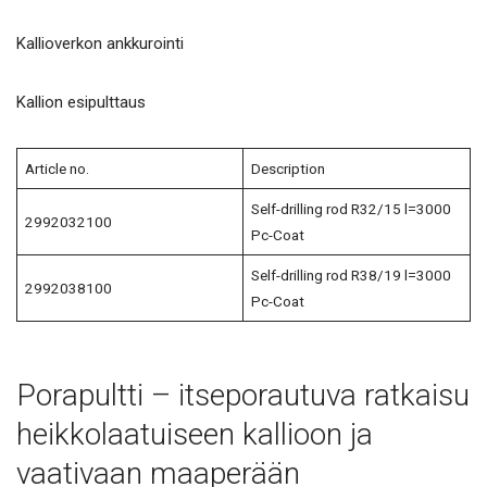
Kallioverkon ankkurointi
Kallion esipulttaus
Article no.
Description
Self-drilling rod R32/15 l=3000
2992032100
Pc-Coat
Self-drilling rod R38/19 l=3000
2992038100
Pc-Coat
Porapultti – itseporautuva ratkaisu
heikkolaatuiseen kallioon ja
vaativaan maaperään