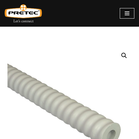
Siirry
suoraan
sisältöön