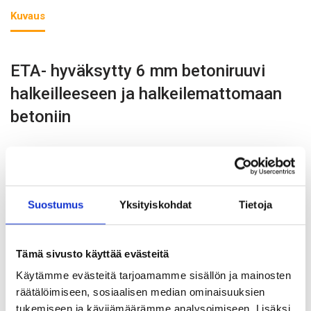
Kuvaus
ETA- hyväksytty 6 mm betoniruuvi
halkeilleeseen ja halkeilemattomaan
betoniin
Hyväksytyt S-CSA- betoniruuvit on tarkoitettu
läpiasennuksiin.
Vaatii vain pienen porareiän. Ei ennalta määriteltyä
Suostumus
Yksityiskohdat
Tietoja
kiristysmomenttia.
Mahdollistaa pienet ankkurien keskinäiset ja reunaetäisyydet.
Tämä sivusto käyttää evästeitä
Ruuvi on täysin irrotettava.
Käytämme evästeitä tarjoamamme sisällön ja mainosten
ML (Multi Layer) korroosion kestävä pinnoite (2016 h kesto
räätälöimiseen, sosiaalisen median ominaisuuksien
suolasumutestissä ISO 9227 mukaan, jonka perusteella
tukemiseen ja kävijämäärämme analysoimiseen. Lisäksi