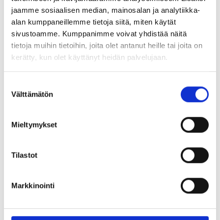
korroosioluokka on „C3 very high“ DIN EN ISO 12944-6:2018-
jaamme sosiaalisen median, mainosalan ja analytiikka-
06 mukaan).
alan kumppaneillemme tietoja siitä, miten käytät
Kuiviin sisätiloihin sekä ulkotiloihin käyttökohderajoitukset
sivustoamme. Kumppanimme voivat yhdistää näitä
huomioon ottaen.
tietoja muihin tietoihin, joita olet antanut heille tai joita on
kerätty, kun olet käyttänyt heidän palvelujaan.
Tutustu myös
Suostumuksen
Välttämätön
valinta
Mieltymykset
Tilastot
Markkinointi
S-CSA P ML
S-CSA+ HEX ML