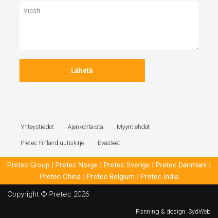
Yhteystiedot
Ajankohtaista
Myyntiehdot
Pretec Finland uutiskirje
Evästeet
Pretec Group
|
Pretec Norge
|
Pretec Sverige
|
Pretec Danmark
|
Pretec China
|
Pretec Belgium
|
Pretec India
Copyright © Pretec 2026
Planning & design:
SydWeb