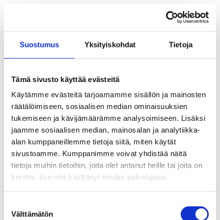
Kuvaus
Suostumus
Yksityiskohdat
Tietoja
ETA- hyväksytty kupukantainen A4
betoniruuvi halkeilleeseen ja
Tämä sivusto käyttää evästeitä
halkeilemattomaan betoniin (Koko: 6
Käytämme evästeitä tarjoamamme sisällön ja mainosten
mm)
räätälöimiseen, sosiaalisen median ominaisuuksien
tukemiseen ja kävijämäärämme analysoimiseen. Lisäksi
S-CSA A4 betoniruuvit on tarkoitettu läpiasennuksiin.
jaamme sosiaalisen median, mainosalan ja analytiikka-
alan kumppaneillemme tietoja siitä, miten käytät
Vaatii vain pienen porareiän. Ei ennalta määriteltyä
sivustoamme. Kumppanimme voivat yhdistää näitä
kiristysmomenttia.
tietoja muihin tietoihin, joita olet antanut heille tai joita on
Mahdollistaa pienet ankkurien keskinäiset ja reunaetäisyydet.
kerätty, kun olet käyttänyt heidän palvelujaan.
Ruuvi on täysin irrotettava.
Suostumuksen
HST A4 sisä-, ulko- ja teollisuuskäyttöön.
Välttämätön
valinta