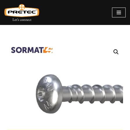
Siirry
suoraan
sisältöön