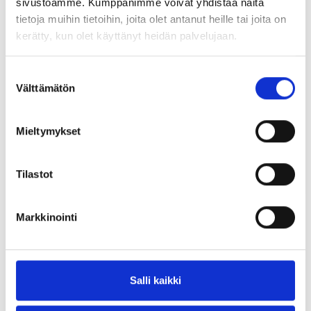
sivustoamme. Kumppanimme voivat yhdistää näitä
Tutustu myös
tietoja muihin tietoihin, joita olet antanut heille tai joita on
kerätty, kun olet käyttänyt heidän palvelujaan.
Suostumuksen
Välttämätön
valinta
Mieltymykset
Tilastot
S-CSA HEX
S-CSA CS
Markkinointi
Salli kaikki