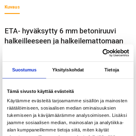
Kuvaus
ETA- hyväksytty 6 mm betoniruuvi
halkeilleeseen ja halkeilemattomaan
betoniin
Hyväksytyt S-CSA- betoniruuvit on tarkoitettu
Suostumus
Yksityiskohdat
Tietoja
läpiasennuksiin.
Vaatii vain pienen porareiän. Ei ennalta määriteltyä
Tämä sivusto käyttää evästeitä
kiristysmomenttia.
Käytämme evästeitä tarjoamamme sisällön ja mainosten
Mahdollistaa pienet ankkurien keskinäiset ja reunaetäisyydet.
räätälöimiseen, sosiaalisen median ominaisuuksien
Ruuvi on täysin irrotettava.
tukemiseen ja kävijämäärämme analysoimiseen. Lisäksi
jaamme sosiaalisen median, mainosalan ja analytiikka-
ZN kuiviin sisätiloihin.
alan kumppaneillemme tietoja siitä, miten käytät