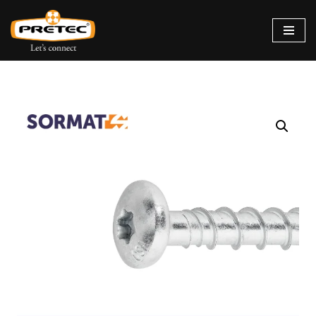
Siirry
suoraan
sisältöön