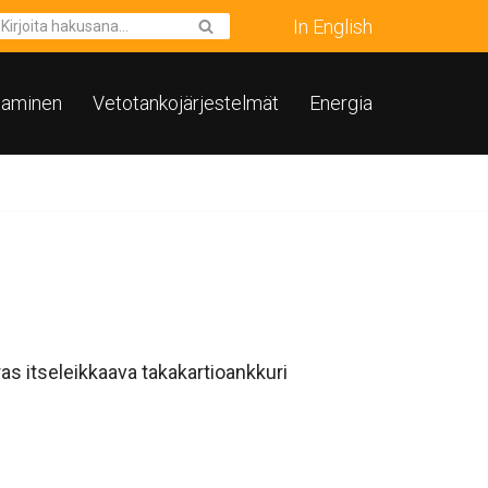
In English
taminen
Vetotankojärjestelmät
Energia
s itseleikkaava takakartioankkuri