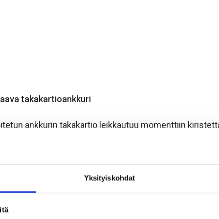
kaava takakartioankkuri
tetun ankkurin takakartio leikkautuu momenttiin kiristett
tkaisu.
tio- ja asennustyökaluja ei tarvita.
Yksityiskohdat
net ankkurien keskinäiset- ja reunaetäisyydet.
itä