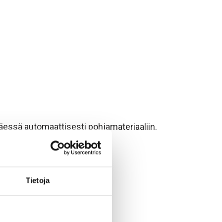
äessä automaattisesti pohjamateriaaliin.
Tietoja