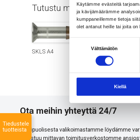
Käytämme evästeitä tarjoama
Tutustu myös
ja kävijämäärämme analysoim
kumppaneillemme tietoja siitä
olet antanut heille tai joita o
Suostumuksen
Välttämätön
valinta
SKLS A4
SD A4
Kiellä
Ota meihin yhteyttä 24/7
Tiedustele
tuotteista
Monipuolisesta valikoimastamme löydämme varmast
onnistuu mittavan toimitusverkostomme ansiost