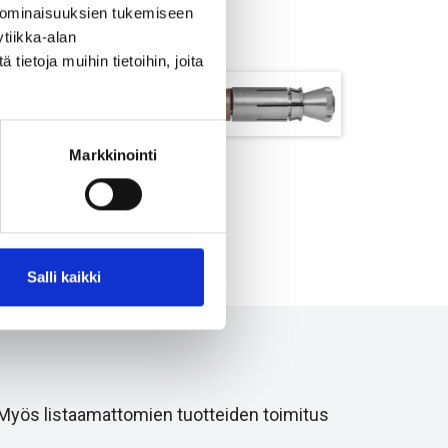
 ominaisuuksien tukemiseen
tiikka-alan
ietoja muihin tietoihin, joita
Markkinointi
BLS A4
Salli kaikki
 Myös listaamattomien tuotteiden toimitus