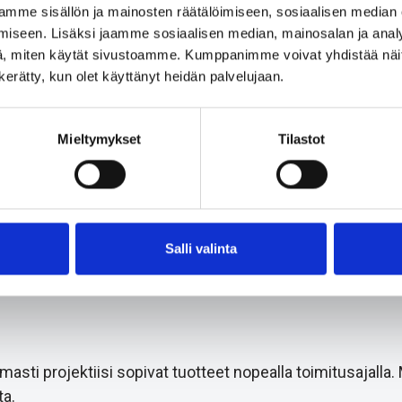
mme sisällön ja mainosten räätälöimiseen, sosiaalisen median
iseen. Lisäksi jaamme sosiaalisen median, mainosalan ja analy
, miten käytät sivustoamme. Kumppanimme voivat yhdistää näitä t
n kerätty, kun olet käyttänyt heidän palvelujaan.
Mieltymykset
Tilastot
BLS-P
Salli valinta
i projektiisi sopivat tuotteet nopealla toimitusajalla.
a.