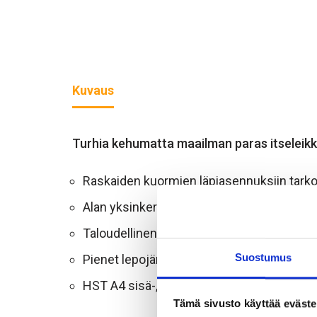
Kuvaus
Turhia kehumatta maailman paras itseleik
Raskaiden kuormien läpiasennuksiin tarkoi
Alan yksinkertaisin, nopein ja turvallisin ra
Taloudellinen: erikoisporanteriä tai takakar
Suostumus
Pienet lepojännitykset mahdollistavat pie
HST A4 sisä-, ulko- ja teollisuuskäyttöön.
Tämä sivusto käyttää eväste