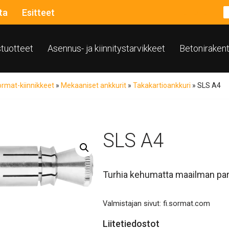
ta
Esitteet
ustuotteet
Asennus- ja kiinnitystarvikkeet
Betoniraken
rmat-kiinnikkeet
»
Mekaaniset ankkurit
»
Takakartioankkuri
»
SLS A4
SLS A4
Turhia kehumatta maailman para
Valmistajan sivut:
fi.sormat.com
Liitetiedostot