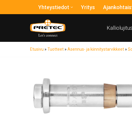
Yhteystiedot
Yritys
Ajankohtais
Siirry
suoraan
Kalliolujit
sisältöön
Etusivu
»
Tuotteet
»
Asennus- ja kiinnitystarvikkeet
»
So