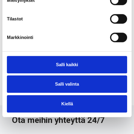
Mieltymykset
Tilastot
Markkinointi
Puolikuula kumipäällysteellä
Taustalevy hylsyllä 45°
Salli kaikki
Salli valinta
Kiellä
Ota meihin yhteyttä 24/7