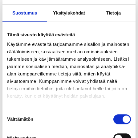
Lataa
(89 kt)
Data sheet stainless
Suostumus
Yksityiskohdat
Tietoja
Tutustu myös
Tämä sivusto käyttää evästeitä
Käytämme evästeitä tarjoamamme sisällön ja mainosten
räätälöimiseen, sosiaalisen median ominaisuuksien
tukemiseen ja kävijämäärämme analysoimiseen. Lisäksi
jaamme sosiaalisen median, mainosalan ja analytiikka-
alan kumppaneillemme tietoja siitä, miten käytät
sivustoamme. Kumppanimme voivat yhdistää näitä
tietoja muihin tietoihin, joita olet antanut heille tai joita on
kerätty, kun olet käyttänyt heidän palvelujaan.
Bakskive PE-skum/membran
Pyöreä kumi- /
Suostumuksen
syrefast/duplex
solumuovitiiviste
Välttämätön
valinta