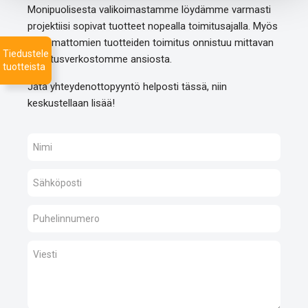
Monipuolisesta valikoimastamme löydämme varmasti
projektiisi sopivat tuotteet nopealla toimitusajalla. Myös
listaamattomien tuotteiden toimitus onnistuu mittavan
Tiedustele
toimitusverkostomme ansiosta.
tuotteista
Jätä yhteydenottopyyntö helposti tässä, niin
keskustellaan lisää!