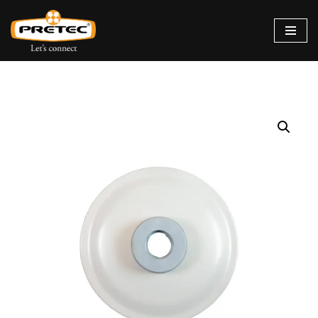
Siirry
suoraan
sisältöön