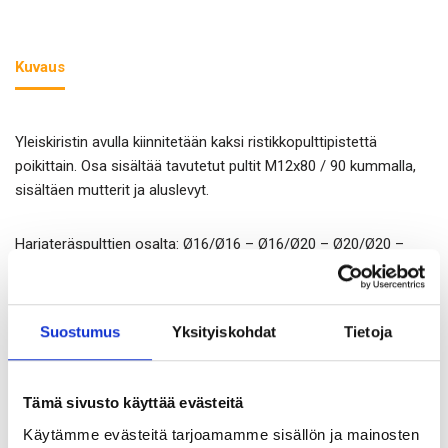
Kuvaus
Yleiskiristin avulla kiinnitetään kaksi ristikkopulttipistettä
poikittain. Osa sisältää tavutetut pultit M12x80 / 90 kummalla,
sisältäen mutterit ja aluslevyt.
Harjateräspulttien osalta: Ø16/Ø16 – Ø16/Ø20 – Ø20/Ø20 –
Ø20/Ø25 – Ø25/Ø25. Merkityksellinen teknisten pulttien
jäykistymisen yhteydessä.
Suostumus
Yksityiskohdat
Tietoja
Tekniset tiedot löytyvät tuotetiedosta ja esiteestä.
Tämä sivusto käyttää evästeitä
Käytämme evästeitä tarjoamamme sisällön ja mainosten