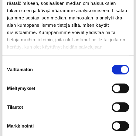
Tuotetiedot
räätälöimiseen, sosiaalisen median ominaisuuksien
tukemiseen ja kävijämäärämme analysoimiseen. Lisäksi
jaamme sosiaalisen median, mainosalan ja analytiikka-
Article no
Description
alan kumppaneillemme tietoja siitä, miten käytät
sivustoamme. Kumppanimme voivat yhdistää näitä
tietoja muihin tietoihin, joita olet antanut heille tai joita on
178000055
Rebar brackett Ø16-Ø25 Pc-Coat
kerätty, kun olet käyttänyt heidän palvelujaan.
Suostumuksen
Välttämätön
Tutustu myös
valinta
Mieltymykset
Tilastot
Markkinointi