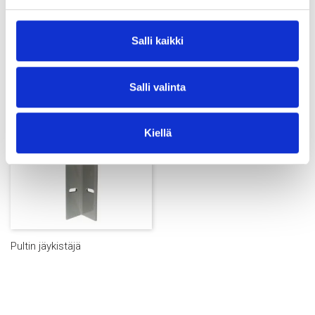
Salli kaikki
Jäykistäjän pultti
Vaijerilukko
Salli valinta
Kiellä
Pultin jäykistäjä