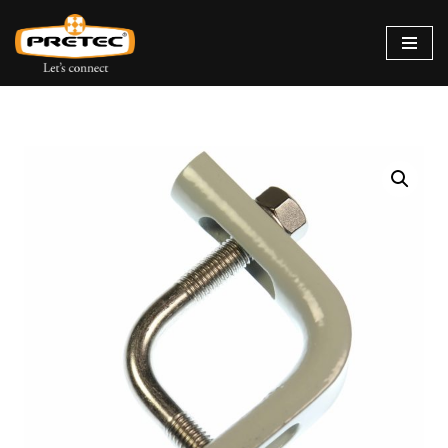
Siirry
suoraan
sisältöön