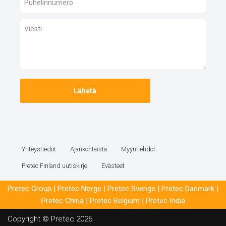
Yhteystiedot
Ajankohtaista
Myyntiehdot
Pretec Finland uutiskirje
Evästeet
Pretec Group
|
Pretec Norge
|
Pretec Sverige
|
Pretec Danmark
|
Pretec China
|
Pretec Belgium
|
Pretec India
Copyright © Pretec 2026