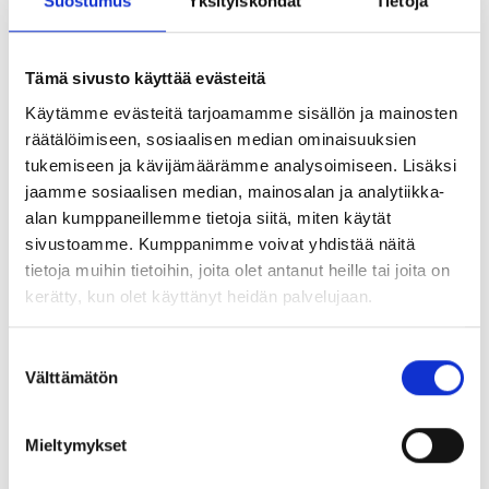
Suostumus
Yksityiskohdat
Tietoja
PDS on kartuttanut kokemustaan useiden toimitussopimusten
ansiosta hankkeissa Alankomaissa, Suomessa, Norjassa,
Tämä sivusto käyttää evästeitä
Albaniassa ja Belgiassa, kuten Brysselin seudun lähijunareittien
Käytämme evästeitä tarjoamamme sisällön ja mainosten
(RER) rakennustöissä, useiden Antwerpenin sataman
räätälöimiseen, sosiaalisen median ominaisuuksien
laituriseinien uusimisessa, sekä uuden sulun rakentamisessa
tukemiseen ja kävijämäärämme analysoimiseen. Lisäksi
Sint-Baafs-Vijvessä.
jaamme sosiaalisen median, mainosalan ja analytiikka-
alan kumppaneillemme tietoja siitä, miten käytät
Tänä päivänä meillä työskentelee 25 henkilöä Belgiassa, ja
sivustoamme. Kumppanimme voivat yhdistää näitä
liikevaihtomme vuonna 2023 oli 13,5 miljoonaa euroa
tietoja muihin tietoihin, joita olet antanut heille tai joita on
kerätty, kun olet käyttänyt heidän palvelujaan.
Suostumuksen
Välttämätön
valinta
Mieltymykset
J Penen & Co