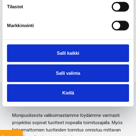
Tilastot
Nijverheidsstraat 5 B-2390 Oostmalle Belgium
Markkinointi
+32 (0)3 312 91 70
info@penen.be
Salli kaikki
www.penen.be
Salli valinta
Kiellä
Ota meihin yhteyttä 24/7
Monipuolisesta valikoimastamme löydämme varmasti
projektiisi sopivat tuotteet nopealla toimitusajalla. Myös
listaamattomien tuotteiden toimitus onnistuu mittavan