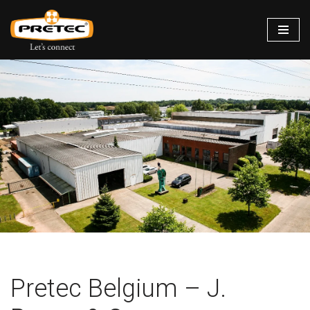
Siirry
suoraan
sisältöön
Pretec Belgium – J.