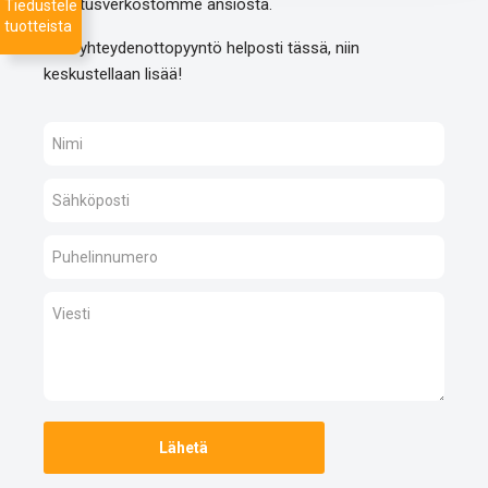
toimitusverkostomme ansiosta.
Tiedustele
tuotteista
Jätä yhteydenottopyyntö helposti tässä, niin
keskustellaan lisää!