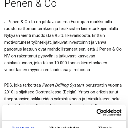
Penen & Co
J Penen & Co:lla on johtava asema Euroopan markkinoilla
ruostumattoman teräksen ja teräksisten kierretankojen alalla.
Nykyään vienti muodostaa 95 % liikevaihdosta. Erittäin
motivoituneet työntekijät, jatkuvat investoinnit ja vahva
panostus laatuun ovat mahdollistaneet sen, että J Penen & Co
NV on rakentanut pysyvän ja jatkuvasti kasvavan
asiakaskunnan, joka takaa 10 000 tonnin kierretankojen
vuosittaisen myynnin eri laaduissa ja mitoissa.
PDS, joka tarkoittaa
Penen Drilling System
, perustettiin vuonna
2010 ja sijaitsee Oostmallessa (Belgia). Yritys on erikoistunut
itseporaavien ankkureiden valmistukseen ja toimitukseen sekä
niihin liittyviin tuotteisiin, kuten porakruunuihin, kytkimiin,
muttereihin jne. Vuodesta 2015 lähtien PDS on ollut CATI-
jänneankkureiden yksinmyyjä Benelux-maissa ja
Skandinaviassa.