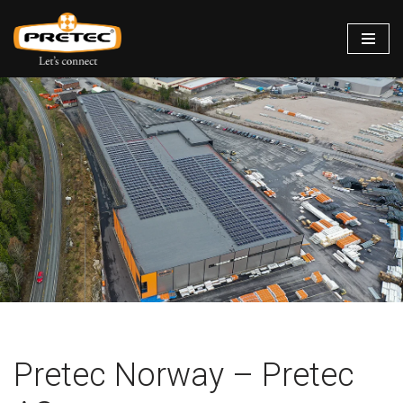
Siirry
suoraan
sisältöön
Pretec Norway – Pretec