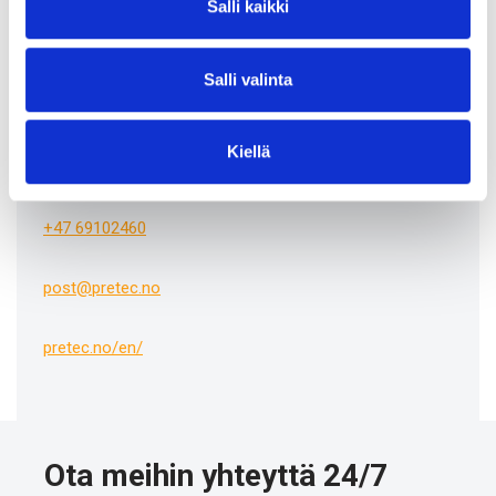
Salli kaikki
Salli valinta
Pretec Norway
Kiellä
Kampenesmosen 3, 1739 Borgenhaugen
+47 69102460
post@pretec.no
pretec.no/en/
Ota meihin yhteyttä 24/7