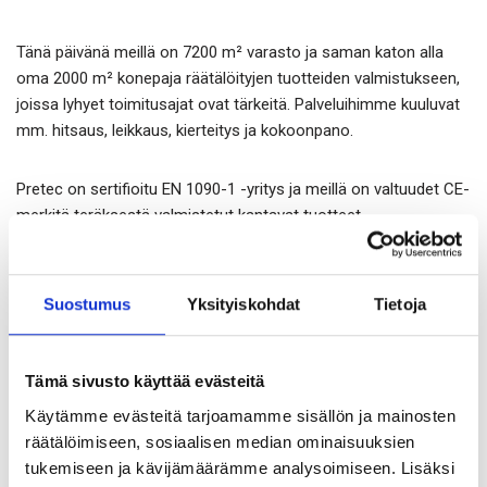
Tänä päivänä meillä on 7200 m² varasto ja saman katon alla
oma 2000 m² konepaja räätälöityjen tuotteiden valmistukseen,
joissa lyhyet toimitusajat ovat tärkeitä. Palveluihimme kuuluvat
mm. hitsaus, leikkaus, kierteitys ja kokoonpano.
Pretec on sertifioitu EN 1090-1 -yritys ja meillä on valtuudet CE-
merkitä teräksestä valmistetut kantavat tuotteet
rakennusteollisuudelle. Sertifiointi koskee kallion
tuentatuotteita, tappiteräksiä, holkkeja, perustuspultteja,
jännitetankoja ja rakennusteollisuuden valettavia osia.
Suostumus
Yksityiskohdat
Tietoja
Sertifiointi kattaa myös hitsatut rakenteet luokissa EXC1, EXC2
ja EXC3. Lisäksi olemme olleet ISO 9001 -sertifioituja vuodesta
2009, saimme ympäristösertifikaatin ISO 14001 vuonna 2018 ja
Tämä sivusto käyttää evästeitä
vuonna 2021 saimme ISO 45001 -sertifikaatin työterveyden ja -
Käytämme evästeitä tarjoamamme sisällön ja mainosten
turvallisuuden hallinnasta.
räätälöimiseen, sosiaalisen median ominaisuuksien
tukemiseen ja kävijämäärämme analysoimiseen. Lisäksi
Pretec AS on energiapositiivinen ja tuottaa 860 000 kWh