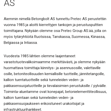
AS
Aiemmin nimellä Betongbolt AS tunnettu Pretec AS perustettiin
vuonna 1985 ja aloitti kierrettyjen tankojen ja perustuspulttien
toimittajana. Nykyään olemme osa Pretec Group AS:ää, jolla on
myös tytäryhtiöitä Ruotsissa, Tanskassa, Suomessa, Kiinassa,
Belgiassa ja Intiassa.
Vuodesta 1985 lähtien olemme laajentaneet
varastotuotevalikoimaamme merkittävästi, ja olemme nykyään
huomattava toimittaja kiinnitys- ja asennusosille, valettaville
osille, betoniteollisuuden kemiallisille tuotteille, jännitetangoille,
kallion tuentatuotteille sekä tunneleiden veden- ja
pakkasensuojatuotteille ja tievalaisimien perustuksille / pylväille.
Toiminta-alueitamme ovat konepajat, betonielementtiteollisuus,
kallion tuentaan sekä tunneleiden veden- ja
pakkasensuojaukseen erikoistuneet urakoitsijat ja
infrastruktuurihankkeet.