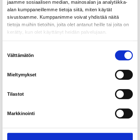
jaamme sosiaalisen median, mainosalan ja analytiikka-
vuodessa aurinkopaneeleilla, jotka on asennettu toimitilojemme
alan kumppaneillemme tietoja siitä, miten käytät
katolle.
sivustoamme. Kumppanimme voivat yhdistää näitä
Tällä hetkellä meillä työskentelee 56 henkilöä Norjassa, ja
tietoja muihin tietoihin, joita olet antanut heille tai joita on
liikevaihtomme vuonna 2023 oli 607 MNOK.
kerätty, kun olet käyttänyt heidän palvelujaan.
Suostumuksen
Välttämätön
valinta
Mieltymykset
Tilastot
Markkinointi