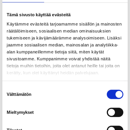
toimitusten takaamiseksi.
Ammattimaisuus
– tuotteemme tarkastetaan ja
Tämä sivusto käyttää evästeitä
dokumentoidaan, panostamme laatuun.
Käytämme evästeitä tarjoamamme sisällön ja mainosten
Ratkaisukeskeisyys
– olemme joustavia oman
räätälöimiseen, sosiaalisen median ominaisuuksien
tuotantomme ansiosta ja pystymme toteuttamaan
tukemiseen ja kävijämäärämme analysoimiseen. Lisäksi
erikoisratkaisuja.
jaamme sosiaalisen median, mainosalan ja analytiikka-
alan kumppaneillemme tietoja siitä, miten käytät
sivustoamme. Kumppanimme voivat yhdistää näitä
Let’s connect!
tietoja muihin tietoihin, joita olet antanut heille tai joita on
kerätty, kun olet käyttänyt heidän palvelujaan.
Suostumuksen
Välttämätön
valinta
Pretec Sweden
Mieltymykset
Barnebergsgatan 10-14, 442 40 Kungälv, Sweden