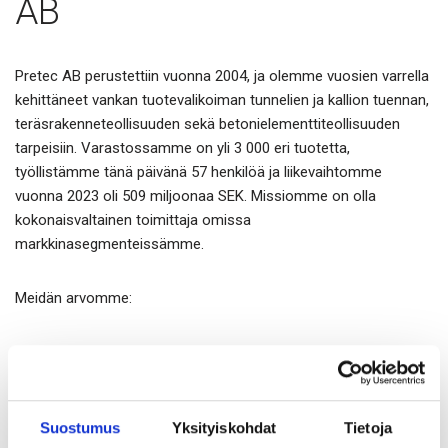
AB
Pretec AB perustettiin vuonna 2004, ja olemme vuosien varrella
kehittäneet vankan tuotevalikoiman tunnelien ja kallion tuennan,
teräsrakenneteollisuuden sekä betonielementtiteollisuuden
tarpeisiin. Varastossamme on yli 3 000 eri tuotetta,
työllistämme tänä päivänä 57 henkilöä ja liikevaihtomme
vuonna 2023 oli 509 miljoonaa SEK. Missiomme on olla
kokonaisvaltainen toimittaja omissa
markkinasegmenteissämme.
Meidän arvomme:
Vahvuus
– panostamme pitkäaikaisiin suhteisiin, haluamme
olla kumppanisi.
Luotettavuus
– tunnemme rakennusmarkkinat hyvin ja
Suostumus
Yksityiskohdat
Tietoja
meillä on suuret varastot nopeiden ja turvallisten