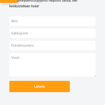
Jätä yhteydenottopyyntö helposti tässä, niin
keskustellaan lisää!