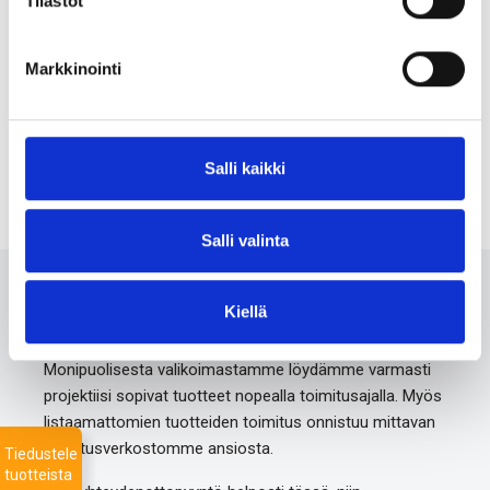
Tilastot
+46 303 24 30 80
Markkinointi
info@pretec.se
Salli kaikki
www.pretec.se/
Salli valinta
Ota meihin yhteyttä 24/7
Kiellä
Monipuolisesta valikoimastamme löydämme varmasti
projektiisi sopivat tuotteet nopealla toimitusajalla. Myös
listaamattomien tuotteiden toimitus onnistuu mittavan
toimitusverkostomme ansiosta.
Tiedustele
tuotteista