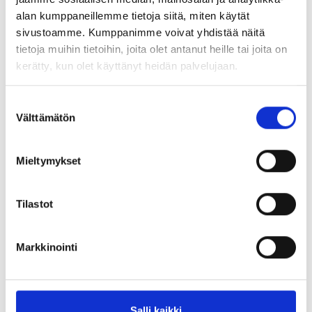
Tällaisissa kohteissa oikeat lujitusratkaisut ovat ratkaisevassa
alan kumppaneillemme tietoja siitä, miten käytät
roolissa turvallisuuden ja pitkäikäisyyden kannalta.
sivustoamme. Kumppanimme voivat yhdistää näitä
tietoja muihin tietoihin, joita olet antanut heille tai joita on
Tarjoamme kattavasti tuotteita kalliolujitukseen ja
kerätty, kun olet käyttänyt heidän palvelujaan.
tunneliverhoukseen – myös erityisen vaativiin ympäristöihin.
Tutustu valikoimaamme
täällä
tai kysy lisää
Suostumuksen
asiantuntijoiltamme.
Välttämätön
valinta
Mieltymykset
Tilastot
Markkinointi
Uusimmat
Salli kaikki