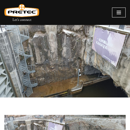
Siirry
suoraan
sisältöön