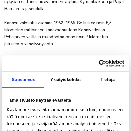
nykyään se toimii huviveneiden väylänä Kymenlaakson ja Päijät-
Hämeen rajaseudulla.
Kanava valmistui vuosina 1962–1966. Se kulkee noin 5,5
kilometrin mittaisena kanavaosuutena Konniveden ja
Pyhäjärven välillä ja muodostaa osan noin 7 kilometrin
pituisesta veneilyväylästä.
Väylä peruskorjattiin huviveneilykäyttöön, ja se avattiin
uudelleen elokuussa 2020.
Erityiseksi kohteen tekee sulun alapuolella sijaitseva, lähes 70
Suostumus
Yksityiskohdat
Tietoja
metriä pitkä kalliotunneli, jossa ennen kulkivat tukit ja nykyään
veneet. Tunnelia levennettiin ja korotettiin turvallisen ja toimivan
veneväylän varmistamiseksi.
Tämä sivusto käyttää evästeitä
Käytämme evästeitä tarjoamamme sisällön ja mainosten
Pretec Finland toimitti kohteeseen
kallion lujitusratkaisuja
, kuten
räätälöimiseen, sosiaalisen median ominaisuuksien
kalliopultteja
ja
kallioverkkoja
kiinnikkeineen.
tukemiseen ja kävijämäärämme analysoimiseen. Lisäksi
jaamme sosiaalisen median, mainosalan ja analytiikka-