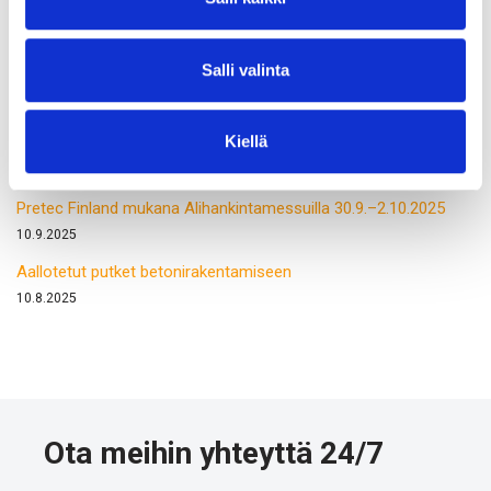
Tärkeää tietoa CBAM-asetuksesta
5.3.2026
Salli valinta
Olemme mukana Teräsrakennepäivässä 6.11.2025
31.10.2025
Kiellä
Drillpipe PD55 -webinaari 5.11.2025
28.10.2025
Pretec Finland mukana Alihankintamessuilla 30.9.–2.10.2025
10.9.2025
Aallotetut putket betonirakentamiseen
10.8.2025
Ota meihin yhteyttä 24/7