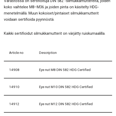
Varastossa on sertifioituja DIN 582 -silmukkamuttereita, joiden
koko vaihtelee M8–M36 ja joiden pinta on käsitelty HDG-
menetelmällä. Muun kokoiset/pintaiset silmukkamutterit
voidaan sertifioida pyynnöstä.
Kaikki sertifioidut silmukkamutterit on värjätty ruiskumaalilla.
Article no
Description
14908
Eye nut M8 DIN 582 HDG Certified
14910
Eye nut M10 DIN 582 HDG Certified
14912
Eye nut M12 DIN 582 HDG Certified