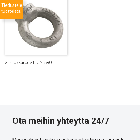
Tiedustele
tuotteista
Silmukkaruuvit DIN 580
Ota meihin yhteyttä 24/7
Monipuolisesta valikoimastamme löydämme varmasti