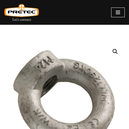
Siirry
suoraan
sisältöön