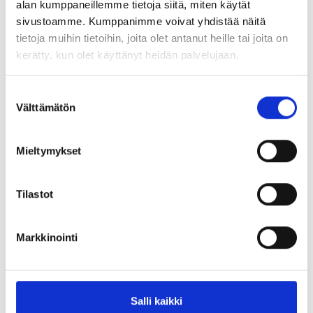
alan kumppaneillemme tietoja siitä, miten käytät
14116
Eye nut M16 DIN 582 ZP</td>
sivustoamme. Kumppanimme voivat yhdistää näitä
tietoja muihin tietoihin, joita olet antanut heille tai joita on
kerätty, kun olet käyttänyt heidän palvelujaan.
14120
Eye nut M20 DIN 582 ZP</td>
Suostumuksen
Välttämätön
14124
Eye nut M24 DIN 582 C15E ZP
valinta
Mieltymykset
14127
Eye nut M27 DIN 582 ZP</td>
Tilastot
Kuumasinkitty
Markkinointi
Article no
Description
Salli kaikki
14206
Eye nut M6 DIN 582 HDG</td>