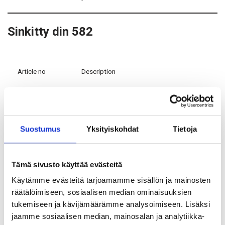
Sinkitty din 582
Article no
Description
14106
Eye nut M6 DIN 582 ZP</td>
Suostumus
Yksityiskohdat
Tietoja
14108
Eye nut M8 DIN 582 ZP</td>
Tämä sivusto käyttää evästeitä
14110
Eye nut M10 DIN 582 ZP</td>
Käytämme evästeitä tarjoamamme sisällön ja mainosten
räätälöimiseen, sosiaalisen median ominaisuuksien
14112
Eye nut M12 DIN 582 ZP</td>
tukemiseen ja kävijämäärämme analysoimiseen. Lisäksi
jaamme sosiaalisen median, mainosalan ja analytiikka-