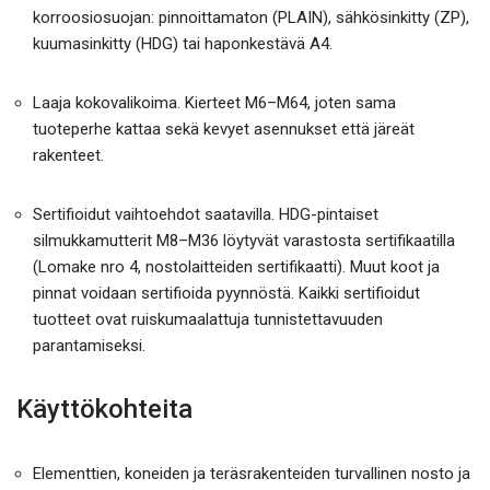
korroosiosuojan: pinnoittamaton (PLAIN), sähkösinkitty (ZP),
kuumasinkitty (HDG) tai haponkestävä A4.
Laaja kokovalikoima. Kierteet M6–M64, joten sama
tuoteperhe kattaa sekä kevyet asennukset että järeät
rakenteet.
Sertifioidut vaihtoehdot saatavilla. HDG-pintaiset
silmukkamutterit M8–M36 löytyvät varastosta sertifikaatilla
(Lomake nro 4, nostolaitteiden sertifikaatti). Muut koot ja
pinnat voidaan sertifioida pyynnöstä. Kaikki sertifioidut
tuotteet ovat ruiskumaalattuja tunnistettavuuden
parantamiseksi.
Käyttökohteita
Elementtien, koneiden ja teräsrakenteiden turvallinen nosto ja