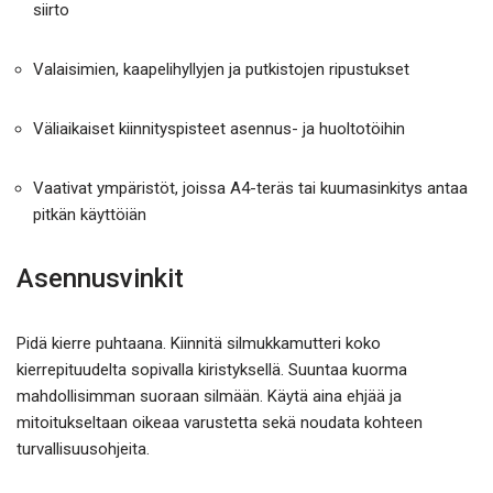
siirto
Valaisimien, kaapelihyllyjen ja putkistojen ripustukset
Väliaikaiset kiinnityspisteet asennus- ja huoltotöihin
Vaativat ympäristöt, joissa A4-teräs tai kuumasinkitys antaa
pitkän käyttöiän
Asennusvinkit
Pidä kierre puhtaana. Kiinnitä silmukkamutteri koko
kierrepituudelta sopivalla kiristyksellä. Suuntaa kuorma
mahdollisimman suoraan silmään. Käytä aina ehjää ja
mitoitukseltaan oikeaa varustetta sekä noudata kohteen
turvallisuusohjeita.