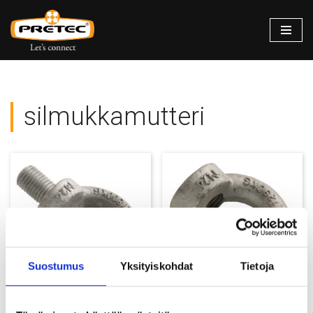
Siirry
suoraan
sisältöön
silmukkamutteri
Suostumus
Yksityiskohdat
Tietoja
Silmukkaruuvit DIN 580
Silmukkamutteri DIN 582