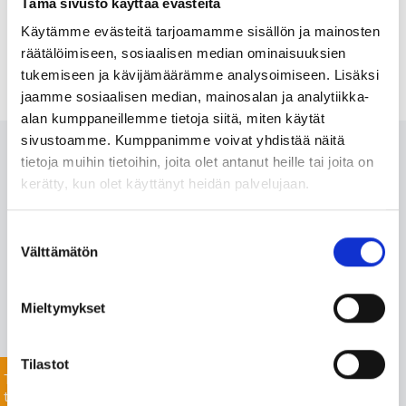
Tämä sivusto käyttää evästeitä
Käytämme evästeitä tarjoamamme sisällön ja mainosten
räätälöimiseen, sosiaalisen median ominaisuuksien
tukemiseen ja kävijämäärämme analysoimiseen. Lisäksi
jaamme sosiaalisen median, mainosalan ja analytiikka-
alan kumppaneillemme tietoja siitä, miten käytät
sivustoamme. Kumppanimme voivat yhdistää näitä
Ota meihin yhteyttä 24/7
tietoja muihin tietoihin, joita olet antanut heille tai joita on
kerätty, kun olet käyttänyt heidän palvelujaan.
Monipuolisesta valikoimastamme löydämme varmasti
Suostumuksen
projektiisi sopivat tuotteet nopealla toimitusajalla. Myös
Välttämätön
valinta
listaamattomien tuotteiden toimitus onnistuu mittavan
toimitusverkostomme ansiosta.
Mieltymykset
Jätä yhteydenottopyyntö helposti tässä, niin
keskustellaan lisää!
Tilastot
Tiedustele
tuotteista