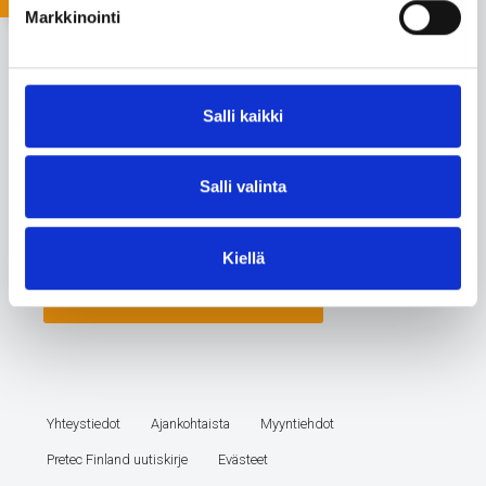
Markkinointi
Salli kaikki
Salli valinta
Kiellä
Yhteystiedot
Ajankohtaista
Myyntiehdot
Pretec Finland uutiskirje
Evästeet