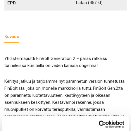
Lataa
(457 kt)
EPD
Kuvaus
Yhdistelmäpultti FinBolt Generation 2 – paras ratkaisu
tunneleissa kun teillä on veden kanssa ongelmia!
Kehitys jatkuu ja tarjoamme nyt parannetun version tunnetusta
FinBoltista, joka on monelle markkinoilla tuttu. FinBolt Gen.2:ta
on parannettu luotettavuuteen, kestävyyteen ja oikeaan
asennukseen keskittyen. Kestävämpi rakenne, jossa
muoviputket on korvattu teräsputkilla, varmistamaan
paremman luotettavuuden. Tämä tarkoittaa työturvallisuutta, ja
varmuudella täyteen juotettu yhdistelmäpultti.