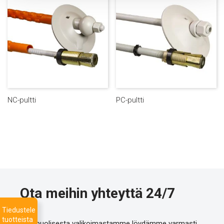
NC-pultti
PC-pultti
Ota meihin yhteyttä 24/7
Tiedustele
tuotteista
Monipuolisesta valikoimastamme löydämme varmasti