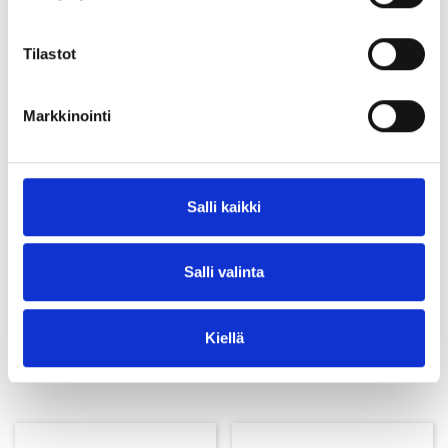
paketit soveltuvat pinottavaksi hyvän logistiikan vuoksi.
Tilastot
Tutustu myös
Markkinointi
Salli kaikki
Salli valinta
Kiellä
Lasikuitupultti
Harjateräspultti