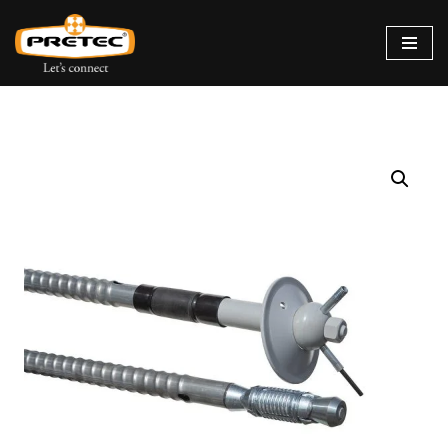
Siirry
suoraan
sisältöön