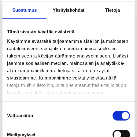
Innovatiivinen yhdistelmäpulttijärjestelmämme integroiduilla
Suostumus
Yksityiskohdat
Tietoja
mansetilla on erityisesti suunniteltu varmistamaan vesipitoiset
porausreiät ja varmistamaan optimaaliset olosuhteet
tunnelointitoiminnalle. Tiukat vaatimukset koskien veden
Tämä sivusto käyttää evästeitä
tunkeutumista tunneliin. Vettä vuotavat pultinreiät ovat
Käytämme evästeitä tarjoamamme sisällön ja mainosten
merkittävä haaste hyvälle edistymiselle, tämä tuote pystyy
räätälöimiseen, sosiaalisen median ominaisuuksien
vastaamaan haasteeseen. Pultti toimii kuten muutkin
tukemiseen ja kävijämäärämme analysoimiseen. Lisäksi
yhdistelmäpultit, joissa on paisunta-ankkuri välittömän
jaamme sosiaalisen median, mainosalan ja analytiikka-
työturvallisuuden takaamiseksi, mutta siinä on myös integroitu
alan kumppaneillemme tietoja siitä, miten käytät
tiiviste/mansetti, joka laajenee yhdessä paisunta-ankkurin
sivustoamme. Kumppanimme voivat yhdistää näitä
kanssa asennuksen aikana. Mansetin sijainti on
tietoja muihin tietoihin, joita olet antanut heille tai joita on
yksinkertaisemmista malleista poiketen hyvin sijoitettu
kerätty, kun olet käyttänyt heidän palvelujaan.
porausreiän sisään, mikä parantaa tiivistystä vaikeissa
olosuhteissa ja mahdollistaa tarvittaessa
Suostumuksen
korkeapaineinjektoinnin. Pulttia juotetaan tavallisesti
Välttämätön
valinta
pulttilaastilla tai injektointimassa.
Mieltymykset
Pultit toimitetaan täysin koottuna paisunta-ankkurin kanssa ja