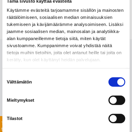
Tämä sivusto käyttää evästeitä
Käytämme evästeitä tarjoamamme sisällön ja mainosten
räätälöimiseen, sosiaalisen median ominaisuuksien
tukemiseen ja kävijämäärämme analysoimiseen. Lisäksi
jaamme sosiaalisen median, mainosalan ja analytiikka-
alan kumppaneillemme tietoja siitä, miten käytät
sivustoamme. Kumppanimme voivat yhdistää näitä
Ota meihin yhteyttä 24/7
tietoja muihin tietoihin, joita olet antanut heille tai joita on
kerätty, kun olet käyttänyt heidän palvelujaan.
Monipuolisesta valikoimastamme löydämme varmasti
Suostumuksen
projektiisi sopivat tuotteet nopealla toimitusajalla. Myös
Välttämätön
valinta
listaamattomien tuotteiden toimitus onnistuu mittavan
toimitusverkostomme ansiosta.
Mieltymykset
Jätä yhteydenottopyyntö helposti tässä, niin
keskustellaan lisää!
Tilastot
Tiedustele
tuotteista