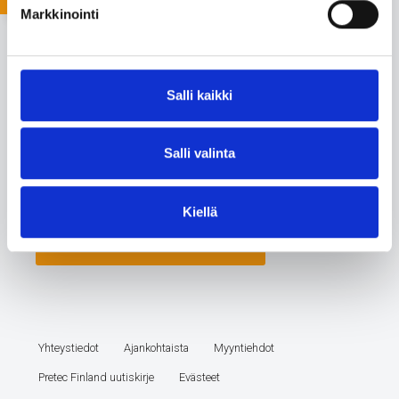
Markkinointi
Salli kaikki
Salli valinta
Kiellä
Yhteystiedot
Ajankohtaista
Myyntiehdot
Pretec Finland uutiskirje
Evästeet