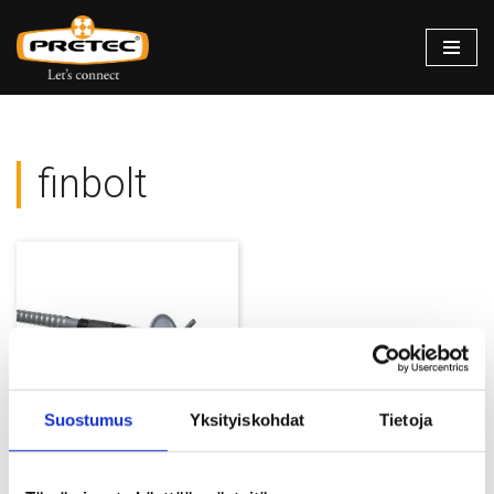
Siirry
suoraan
sisältöön
finbolt
Suostumus
Yksityiskohdat
Tietoja
FinBolt G2