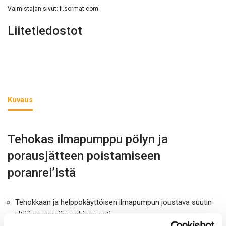
Valmistajan sivut:
fi.sormat.com
Liitetiedostot
Kuvaus
Tehokas ilmapumppu pölyn ja
porausjätteen poistamiseen
poranrei’istä
Tehokkaan ja helppokäyttöisen ilmapumpun joustava suutin
yltää poranreiän pohjaan asti.