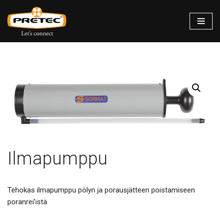
Siirry
suoraan
sisältöön
Ilmapumppu
Tehokas ilmapumppu pölyn ja porausjätteen poistamiseen
poranrei’istä