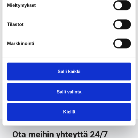
Mieltymykset
TÄYTTÖLEVYSARJA
Tilastot
Markkinointi
Metalliharja
Salli kaikki
Ontelovaippa
Salli valinta
Kiellä
Ota meihin yhteyttä 24/7