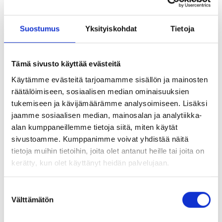
Poranreikien huolellinen puhdistus on kiinnityksen kannalta
erittäin tärkeää. Reikien ollessa puhtaat myös asennus sujuu.
Suostumus
Yksityiskohdat
Tietoja
Jos reikää ei puhdisteta, kiinnitys voi heikentyä jopa 50
prosenttia.
Käytä pumppua sopivan metalliharjan kanssa. Näin saat
Tämä sivusto käyttää evästeitä
parhaan tuloksen: puhalla pumpulla kahdesti, harjaa kahdesti
Käytämme evästeitä tarjoamamme sisällön ja mainosten
metalliharjalla ja puhalla vielä pumpulla kahdesti.
räätälöimiseen, sosiaalisen median ominaisuuksien
tukemiseen ja kävijämäärämme analysoimiseen. Lisäksi
jaamme sosiaalisen median, mainosalan ja analytiikka-
Tutustu myös
alan kumppaneillemme tietoja siitä, miten käytät
sivustoamme. Kumppanimme voivat yhdistää näitä
tietoja muihin tietoihin, joita olet antanut heille tai joita on
kerätty, kun olet käyttänyt heidän palvelujaan.
Seulahylsy
Suostumuksen
Välttämätön
valinta