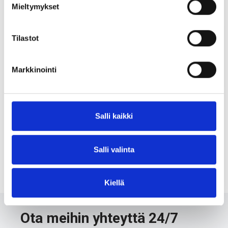
Mieltymykset
Tilastot
Markkinointi
Puristimet
Salli kaikki
TÄYTTÖLEVYSARJA
Salli valinta
Kiellä
Ota meihin yhteyttä 24/7