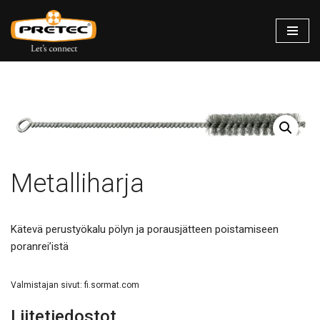
Siirry
suoraan
sisältöön
Metalliharja
Kätevä perustyökalu pölyn ja porausjätteen poistamiseen
poranrei’istä
Valmistajan sivut:
fi.sormat.com
Liitetiedostot