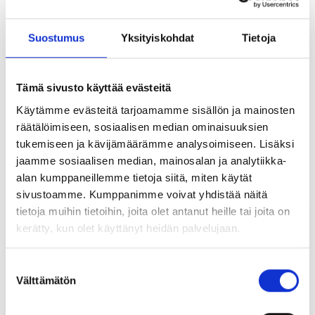
Jos reikää ei puhdisteta, kiinnitys voi heikentyä jopa 50
prosenttia.
Suostumus
Yksityiskohdat
Tietoja
Valikoiman neljä eri metalliharjakokoa sopivat yleisimpiin
poranreikäkokoihin.
Käytä harjaa IPUM-puhalluspumpun kanssa. Näin saat
Tämä sivusto käyttää evästeitä
parhaan tuloksen: puhalla pumpulla kahdesti, harjaa kahdesti
Käytämme evästeitä tarjoamamme sisällön ja mainosten
metalliharjalla ja puhalla vielä pumpulla kahdesti.
räätälöimiseen, sosiaalisen median ominaisuuksien
tukemiseen ja kävijämäärämme analysoimiseen. Lisäksi
jaamme sosiaalisen median, mainosalan ja analytiikka-
Tutustu myös
alan kumppaneillemme tietoja siitä, miten käytät
sivustoamme. Kumppanimme voivat yhdistää näitä
tietoja muihin tietoihin, joita olet antanut heille tai joita on
kerätty, kun olet käyttänyt heidän palvelujaan.
Ilmapumppu
Suostumuksen
Välttämätön
valinta
Ontelovaippa