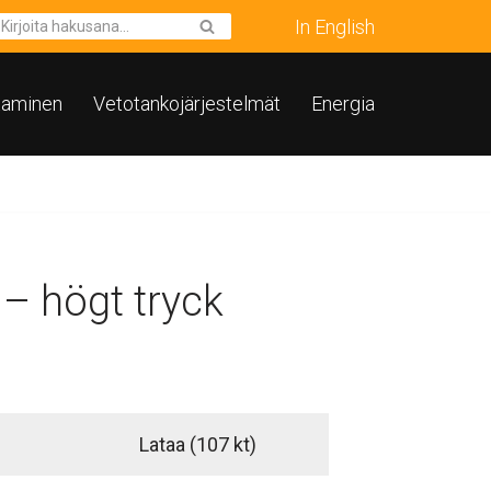
In English
taminen
Vetotankojärjestelmät
Energia
 – högt tryck
Lataa
(107 kt)