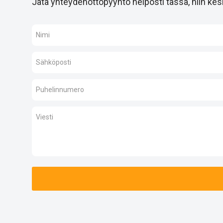
Jätä yhteydenottopyyntö helposti tässä, niin kesk