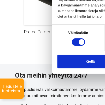
ja kävijämäärämme analysoim
kumppaneillemme tietoja siitä
olet antanut heille tai joita o
Suostumuksen
Pretec Packer – type PSU-P
Prete
Välttämätön
valinta
Kiellä
Ota meihin yhteyttä 24/7
Tiedustele
Monipuolisesta valikoimastamme löydämme varmast
tuotteista
onnistuu mittavan toimitusverkostomme ansiost