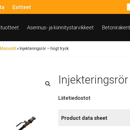
ta
Esitteet
ustuotteet
Asennus- ja kiinnitystarvikkeet
Betoniraken
Mansetit
»
Injekteringsrör – högt tryck
Injekteringsrör
Liitetiedostot
Product data sheet