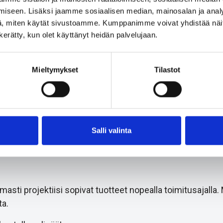
iseen. Lisäksi jaamme sosiaalisen median, mainosalan ja analy
, miten käytät sivustoamme. Kumppanimme voivat yhdistää näitä t
n kerätty, kun olet käyttänyt heidän palvelujaan.
c Packer type PSU-PX
Pretec Packer PMU
Mieltymykset
Tilastot
Salli valinta
i projektiisi sopivat tuotteet nopealla toimitusajalla.
a.