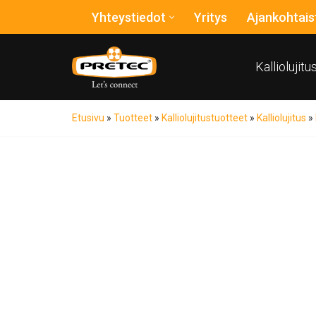
Yhteystiedot
Yritys
Ajankohtais
Siirry
suoraan
Kalliolujit
sisältöön
Etusivu
»
Tuotteet
»
Kalliolujitustuotteet
»
Kalliolujitus
»