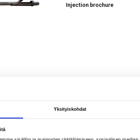
Injection brochure
Yksityiskohdat
itä
mme sisällön ja mainosten räätälöimiseen, sosiaalisen median