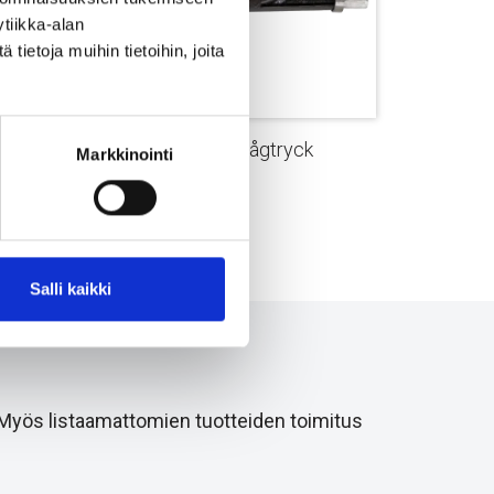
tiikka-alan
ietoja muihin tietoihin, joita
Injekteringsrör – lågtryck
Markkinointi
Salli kaikki
 Myös listaamattomien tuotteiden toimitus