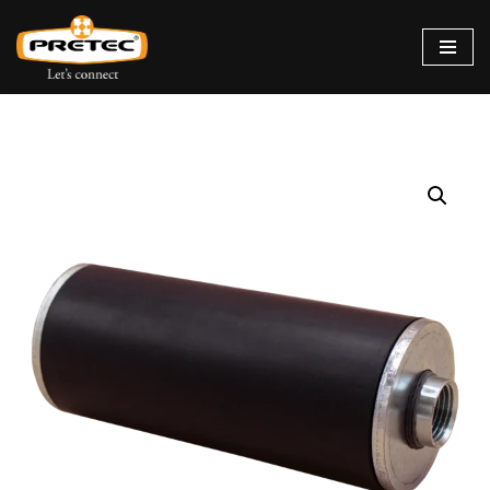
Siirry
suoraan
sisältöön