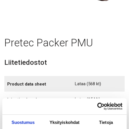
Pretec Packer PMU
Liitetiedostot
Lataa
(568 kt)
Product data sheet
Lataa
(15 Mt)
Injection brochure
Tutustu myös
Suostumus
Yksityiskohdat
Tietoja