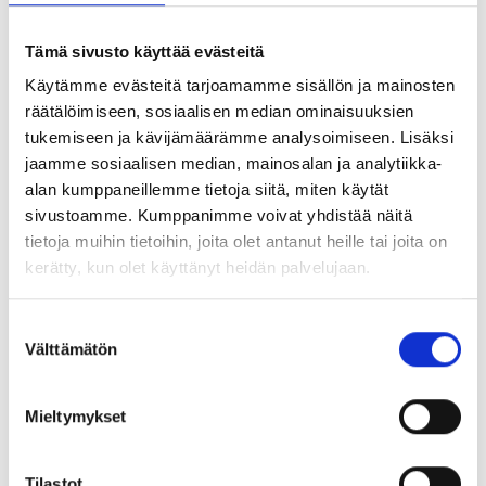
Tämä sivusto käyttää evästeitä
Käytämme evästeitä tarjoamamme sisällön ja mainosten
räätälöimiseen, sosiaalisen median ominaisuuksien
tukemiseen ja kävijämäärämme analysoimiseen. Lisäksi
jaamme sosiaalisen median, mainosalan ja analytiikka-
alan kumppaneillemme tietoja siitä, miten käytät
sivustoamme. Kumppanimme voivat yhdistää näitä
tietoja muihin tietoihin, joita olet antanut heille tai joita on
Injekteringsrör – högt tryck
Pretec Packer – type PSU-P
kerätty, kun olet käyttänyt heidän palvelujaan.
Suostumuksen
Välttämätön
valinta
Mieltymykset
Tilastot