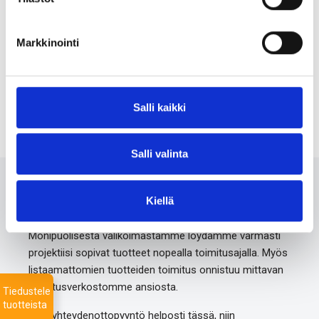
Markkinointi
Injekteringsrör – lågtryck
Pretec Packer type PSU-PX
Salli kaikki
Salli valinta
Ota meihin yhteyttä 24/7
Kiellä
Monipuolisesta valikoimastamme löydämme varmasti
projektiisi sopivat tuotteet nopealla toimitusajalla. Myös
listaamattomien tuotteiden toimitus onnistuu mittavan
toimitusverkostomme ansiosta.
Tiedustele
tuotteista
Jätä yhteydenottopyyntö helposti tässä, niin