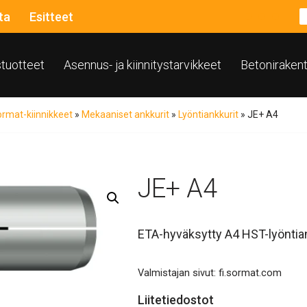
ta
Esitteet
ustuotteet
Asennus- ja kiinnitystarvikkeet
Betoniraken
rmat-kiinnikkeet
»
Mekaaniset ankkurit
»
Lyöntiankkurit
»
JE+ A4
JE+ A4
ETA-hyväksytty A4 HST-lyöntian
Valmistajan sivut:
fi.sormat.com
Liitetiedostot