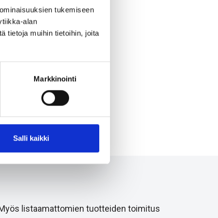
 ominaisuuksien tukemiseen
tiikka-alan
ietoja muihin tietoihin, joita
Markkinointi
Salli kaikki
 Myös listaamattomien tuotteiden toimitus