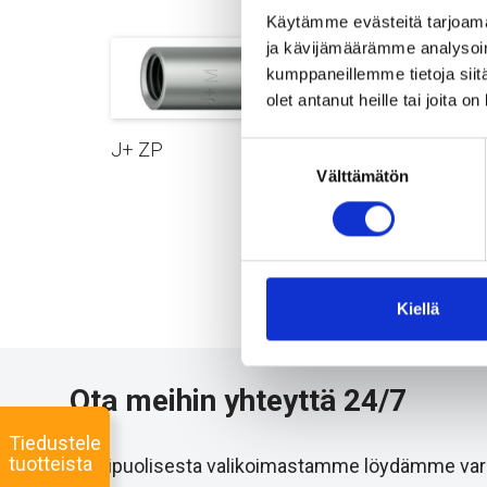
Käytämme evästeitä tarjoama
ja kävijämäärämme analysoim
kumppaneillemme tietoja siitä
olet antanut heille tai joita o
J+ ZP
Suostumuksen
Välttämätön
valinta
JSR+ 
Kiellä
Ota meihin yhteyttä 24/7
Tiedustele
tuotteista
Monipuolisesta valikoimastamme löydämme varmast