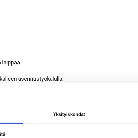
 laippaa
ikalleen asennustyökalulla.
a tangoille.
imelliskoko + kiinnitettävän kappaleen paksuus.
Yksityiskohdat
itä