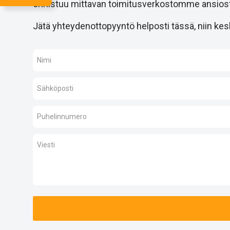
onnistuu mittavan toimitusverkostomme ansiost
Jätä yhteydenottopyyntö helposti tässä, niin kesk