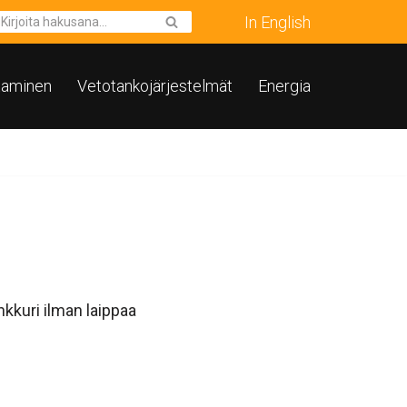
In English
taminen
Vetotankojärjestelmät
Energia
kkuri ilman laippaa