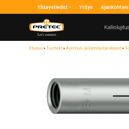
Yhteystiedot
Yritys
Ajankohtais
Siirry
suoraan
Kalliolujit
sisältöön
Etusivu
»
Tuotteet
»
Asennus- ja kiinnitystarvikkeet
»
So