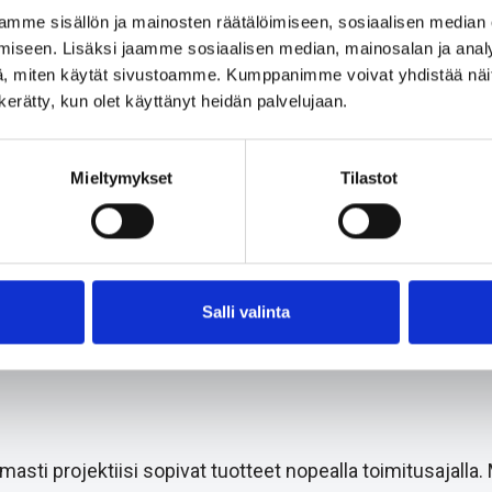
mme sisällön ja mainosten räätälöimiseen, sosiaalisen median
iseen. Lisäksi jaamme sosiaalisen median, mainosalan ja analy
, miten käytät sivustoamme. Kumppanimme voivat yhdistää näitä t
n kerätty, kun olet käyttänyt heidän palvelujaan.
JS+ ZP
Mieltymykset
Tilastot
ZP
Salli valinta
i projektiisi sopivat tuotteet nopealla toimitusajalla.