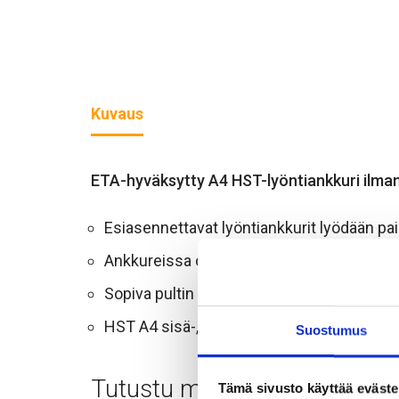
Kuvaus
ETA-hyväksytty A4 HST-lyöntiankkuri ilman
Esiasennettavat lyöntiankkurit lyödään pa
Ankkureissa on metriset kierteet pulteille j
Sopiva pultin pituus on 1-1,5 x ankkurin n
HST A4 sisä-, ulko- ja teollisuuskäyttöön.
Suostumus
Tutustu myös
Tämä sivusto käyttää eväste