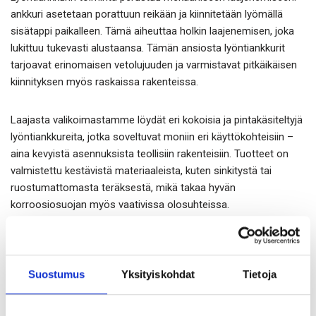
ankkuri asetetaan porattuun reikään ja kiinnitetään lyömällä
sisätappi paikalleen. Tämä aiheuttaa holkin laajenemisen, joka
lukittuu tukevasti alustaansa. Tämän ansiosta lyöntiankkurit
tarjoavat erinomaisen vetolujuuden ja varmistavat pitkäikäisen
kiinnityksen myös raskaissa rakenteissa.
Laajasta valikoimastamme löydät eri kokoisia ja pintakäsiteltyjä
lyöntiankkureita, jotka soveltuvat moniin eri käyttökohteisiin –
aina kevyistä asennuksista teollisiin rakenteisiin. Tuotteet on
valmistettu kestävistä materiaaleista, kuten sinkitystä tai
ruostumattomasta teräksestä, mikä takaa hyvän
korroosiosuojan myös vaativissa olosuhteissa.
Lyöntiankkurit ovat erinomainen
valinta esimerkiksi:
Suostumus
Yksityiskohdat
Tietoja
Asennusrautojen, kaiteiden ja kiskojen kiinnityksiin