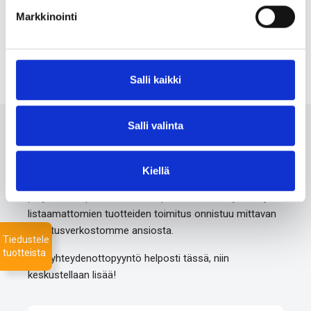
JSR+ ZP
Markkinointi
Salli kaikki
Salli valinta
Ota meihin yhteyttä 24/7
Kiellä
Monipuolisesta valikoimastamme löydämme varmasti
projektiisi sopivat tuotteet nopealla toimitusajalla. Myös
listaamattomien tuotteiden toimitus onnistuu mittavan
toimitusverkostomme ansiosta.
Tiedustele
tuotteista
Jätä yhteydenottopyyntö helposti tässä, niin
keskustellaan lisää!