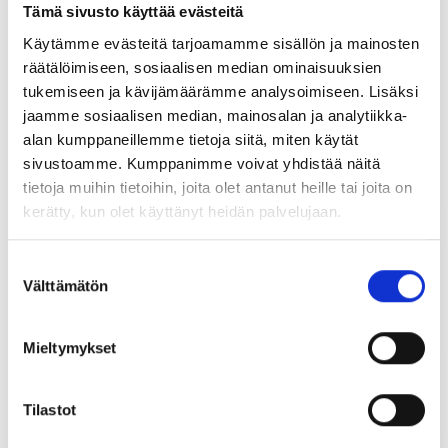
Tämä sivusto käyttää evästeitä
Käytämme evästeitä tarjoamamme sisällön ja mainosten
Putki- ja sähköasennuksiin
räätälöimiseen, sosiaalisen median ominaisuuksien
tukemiseen ja kävijämäärämme analysoimiseen. Lisäksi
Ripustusjärjestelmiin ja kanavointeihin
jaamme sosiaalisen median, mainosalan ja analytiikka-
alan kumppaneillemme tietoja siitä, miten käytät
Kevyempiin teräsrakenteisiin
sivustoamme. Kumppanimme voivat yhdistää näitä
tietoja muihin tietoihin, joita olet antanut heille tai joita on
kerätty, kun olet käyttänyt heidän palvelujaan.
Zinc
A4
Suostumuksen
J+ ZP
JE+ A4
Välttämätön
valinta
Mieltymykset
Zinc
Zinc
Tilastot
JS+ ZP