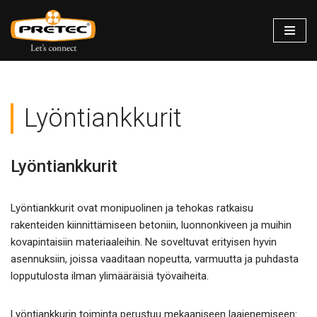
Siirry
suoraan
sisältöön
Lyöntiankkurit
Lyöntiankkurit
Lyöntiankkurit ovat monipuolinen ja tehokas ratkaisu
rakenteiden kiinnittämiseen betoniin, luonnonkiveen ja muihin
kovapintaisiin materiaaleihin. Ne soveltuvat erityisen hyvin
asennuksiin, joissa vaaditaan nopeutta, varmuutta ja puhdasta
lopputulosta ilman ylimääräisiä työvaiheita.
Lyöntiankkurin toiminta perustuu mekaaniseen laajenemiseen: