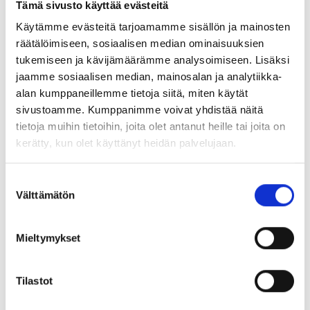
Tämä sivusto käyttää evästeitä
SBR-kumi, kovuus 65–75 Sh. A
Käytämme evästeitä tarjoamamme sisällön ja mainosten
Tasainen pinta ja siisti leikkuujälki
räätälöimiseen, sosiaalisen median ominaisuuksien
Hyvä jousto ja kimmoisuus, joka helpottaa asennusta
tukemiseen ja kävijämäärämme analysoimiseen. Lisäksi
jaamme sosiaalisen median, mainosalan ja analytiikka-
Toimii sekä suurina pintoina että kapeina nauhoina
alan kumppaneillemme tietoja siitä, miten käytät
Varastokoot ja rullapituudet
sivustoamme. Kumppanimme voivat yhdistää näitä
tietoja muihin tietoihin, joita olet antanut heille tai joita on
kerätty, kun olet käyttänyt heidän palvelujaan.
3 mm
: leveys 30 mm, rulla 10 m
5 mm
: leveydet 50 mm, 100 mm, 150 mm, rulla 10 m
Suostumuksen
10 mm
: leveydet 20 mm, 50 mm, 100 mm, 200 mm, rulla 5 m
Välttämätön
valinta
Nämä koot kattavat yleisimmät tarpeet työmaalla. Kun projekti
Mieltymykset
vaatii muuta mitoitusta, neopreenipalat ja neopreeninauha
voidaan leikata piirustusten mukaan. Saat myös rei’itykset
valmiiksi tuotantolinjassa. Valikoimassa on lisäksi muita
Tilastot
materiaaleja ja leveyksiä. Leikkaamme nauhaa aina 400 mm
leveyteen asti.