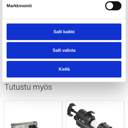
Markkinointi
Miksi Pretecin neopreeninauha
Nopea asennus ja siisti lopputulos
Salli kaikki
Yhtenäinen laatu ja mitat, jotka sopivat suoraan liitokseen
Salli valinta
Räätälöinti piirustuksilla ja rei’ityksillä
Toimitus rullina, joista on helppo katkaista työmaalla
tarvittava pituus
Kiellä
Tutustu myös