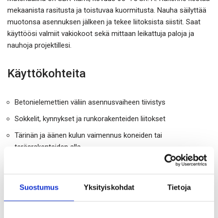
mekaanista rasitusta ja toistuvaa kuormitusta. Nauha säilyttää
muotonsa asennuksen jälkeen ja tekee liitoksista siistit. Saat
käyttöösi valmiit vakiokoot sekä mittaan leikattuja paloja ja
nauhoja projektillesi.
Käyttökohteita
Betonielemettien väliin asennusvaiheen tiivistys
Sokkelit, kynnykset ja runkorakenteiden liitokset
Tärinän ja äänen kulun vaimennus koneiden tai
teräsrakenteiden alla
Läpiviennit ja valukotelot, joissa tarvitaan joustavaa välyksen
tasausta
Suostumus
Yksityiskohdat
Tietoja
Materiaali ja laatu