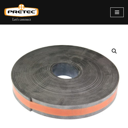
Siirry
suoraan
sisältöön