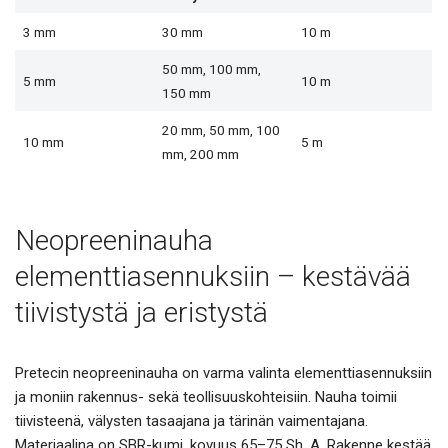
3 mm
30 mm
10 m
50 mm, 100 mm,
5 mm
10 m
150 mm
20 mm, 50 mm, 100
10 mm
5 m
mm, 200 mm
Neopreeninauha
elementtiasennuksiin – kestävää
tiivistystä ja eristystä
Pretecin neopreeninauha on varma valinta elementtiasennuksiin
ja moniin rakennus- sekä teollisuuskohteisiin. Nauha toimii
tiivisteenä, välysten tasaajana ja tärinän vaimentajana.
Materiaalina on SBR-kumi, kovuus 65–75 Sh. A. Rakenne kestää