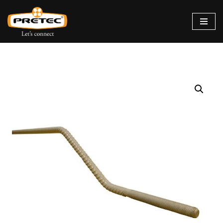
Siirry
suoraan
sisältöön