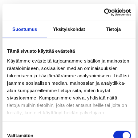
Article no
Description
Rebar bolt M20x800 G=150 Pc-
Suostumus
Yksityiskohdat
Tietoja
1783200801
Coat
Rebar bolt M20x1000 G=150
1783201001
Tämä sivusto käyttää evästeitä
Pc-Coat
Käytämme evästeitä tarjoamamme sisällön ja mainosten
Rebar bolt M20x1200 G=150
räätälöimiseen, sosiaalisen median ominaisuuksien
1783201201
Pc-Coat
tukemiseen ja kävijämäärämme analysoimiseen. Lisäksi
jaamme sosiaalisen median, mainosalan ja analytiikka-
Rebar bolt M20x1400 G=150
1783201401
alan kumppaneillemme tietoja siitä, miten käytät
Pc-Coat
sivustoamme. Kumppanimme voivat yhdistää näitä
tietoja muihin tietoihin, joita olet antanut heille tai joita on
kerätty, kun olet käyttänyt heidän palvelujaan.
Pc-Coat™ bended
Suostumuksen
Välttämätön
Article no
Description
valinta