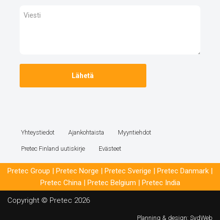
Yhteystiedot
Ajankohtaista
Myyntiehdot
Pretec Finland uutiskirje
Evästeet
Pretec Group
|
Pretec Norge
|
Pretec Sverige
|
Pretec Danmark
|
Pretec China
|
Pretec Belgium
|
Pretec India
Copyright © Pretec 2026
Planning & design:
SydWeb