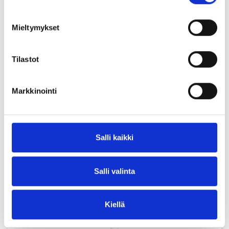
Rebar bolt M20x1200 G=150
1783201203
Mieltymykset
w/bend Pc-Coat
Rebar bolt M20x1600 G=150
1783201603
w/bend Pc-Coat
Tilastot
Markkinointi
Tutustu myös
Salli kaikki
Salli valinta
Kiellä