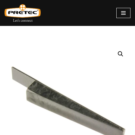
Siirry
suoraan
sisältöön