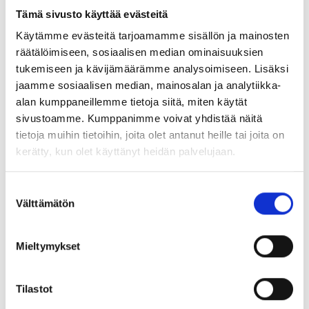
Tämä sivusto käyttää evästeitä
Käytämme evästeitä tarjoamamme sisällön ja mainosten
räätälöimiseen, sosiaalisen median ominaisuuksien
tukemiseen ja kävijämäärämme analysoimiseen. Lisäksi
jaamme sosiaalisen median, mainosalan ja analytiikka-
alan kumppaneillemme tietoja siitä, miten käytät
sivustoamme. Kumppanimme voivat yhdistää näitä
Pultin keskittäjä
Keskittäjä
tietoja muihin tietoihin, joita olet antanut heille tai joita on
kerätty, kun olet käyttänyt heidän palvelujaan.
Suostumuksen
Välttämätön
valinta
Mieltymykset
Tilastot