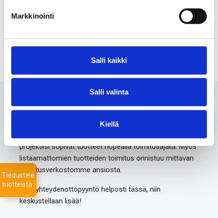
P-Clips
Markkinointi
Salli kaikki
Salli valinta
Ota meihin yhteyttä 24/7
Kiellä
Monipuolisesta valikoimastamme löydämme varmasti
projektiisi sopivat tuotteet nopealla toimitusajalla. Myös
listaamattomien tuotteiden toimitus onnistuu mittavan
toimitusverkostomme ansiosta.
Tiedustele
tuotteista
Jätä yhteydenottopyyntö helposti tässä, niin
keskustellaan lisää!