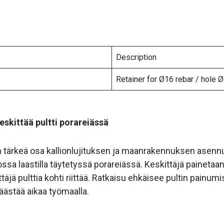
Description
Retainer for Ø16 rebar / hole
eskittää pultti porareiässä
n tärkeä osa kallionlujituksen ja maanrakennuksen asenn
sa laastilla täytetyssä porareiässä. Keskittäjä painetaan 
ittäjä pulttia kohti riittää. Ratkaisu ehkäisee pultin painum
äästää aikaa työmaalla.