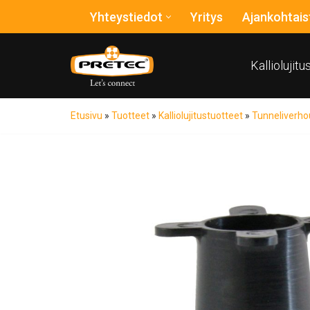
Yhteystiedot
Yritys
Ajankohtais
Siirry
suoraan
Kalliolujit
sisältöön
Etusivu
»
Tuotteet
»
Kalliolujitustuotteet
»
Tunneliverho