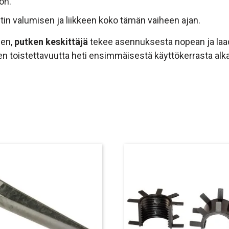
on.
ltin valumisen ja liikkeen koko tämän vaiheen ajan.
een,
putken keskittäjä
tekee asennuksesta nopean ja laad
ten toistettavuutta heti ensimmäisestä käyttökerrasta alk