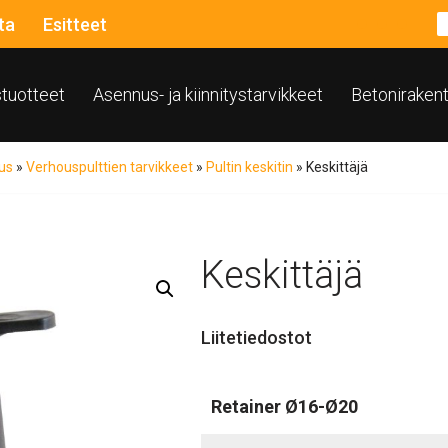
ta
Esitteet
ustuotteet
Asennus- ja kiinnitystarvikkeet
Betoniraken
us
»
Verhouspulttien tarvikkeet
»
Pultin keskitin
»
Keskittäjä
Keskittäjä
Liitetiedostot
Retainer Ø16-Ø20