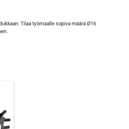
ukkaan. Tilaa työmaalle sopiva määrä Ø16
aen.