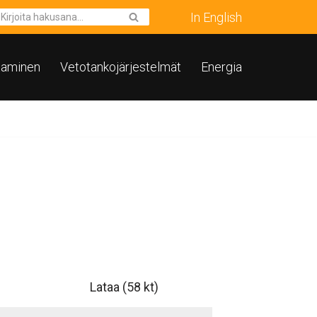
In English
taminen
Vetotankojärjestelmät
Energia
Lataa
(58 kt)