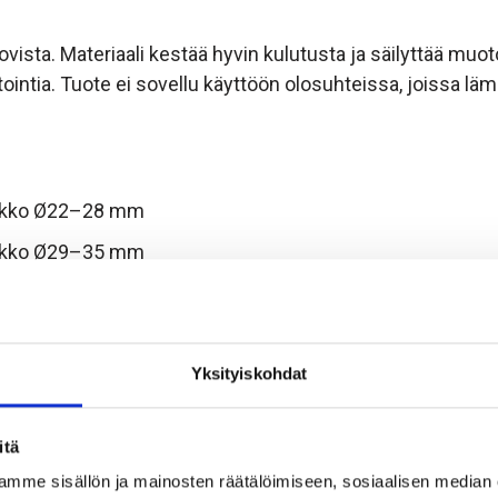
ovista. Materiaali kestää hyvin kulutusta ja säilyttää mu
intia. Tuote ei sovellu käyttöön olosuhteissa, joissa lämp
-aukko Ø22–28 mm
-aukko Ø29–35 mm
tilan ja tarkan keskityksen. Kun pultti pysyy keskellä, la
Yksityiskohdat
itä
rän stabilointiin, kallioverkon ankkurointiin sekä esipult
mme sisällön ja mainosten räätälöimiseen, sosiaalisen median
mii erinomaisesti työmailla, joissa reiät täytetään laastill