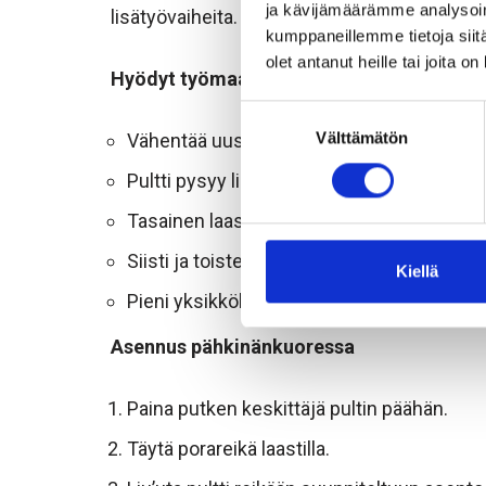
ja kävijämäärämme analysoim
lisätyövaiheita.
kumppaneillemme tietoja siitä
olet antanut heille tai joita o
Hyödyt työmaalle
Suostumuksen
Välttämätön
valinta
Vähentää uusintaporauksia
Pultti pysyy linjassa ja oikeassa syvyyde
Tasainen laastipeitto koko pultin matkalla
Siisti ja toistettava asennustapa
Kiellä
Pieni yksikkökustannus ja selvä vaikutus
Asennus pähkinänkuoressa
Paina putken keskittäjä pultin päähän.
Täytä porareikä laastilla.