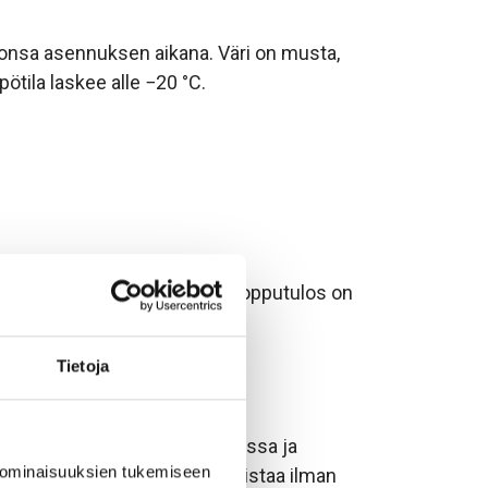
otonsa asennuksen aikana. Väri on musta,
ötila laskee alle −20 °C.
asti ympäröi sen tasaisesti. Lopputulos on
Tietoja
taukseen tunneleissa, louhoksissa ja
 ominaisuuksien tukemiseen
a ja pultin sijainti täytyy varmistaa ilman