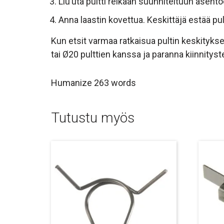
Liu’uta pultti reikään suunniteltuun asento
Anna laastin kovettua. Keskittäjä estää pu
Kun etsit varmaa ratkaisua pultin keskityks
tai Ø20 pulttien kanssa ja paranna kiinnitys
Humanize 263 words
Tutustu myös