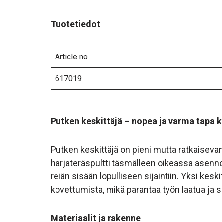
Tuotetiedot
Article no
617019
Putken keskittäjä – nopea ja varma tapa k
Putken keskittäjä on pieni mutta ratkaiseva
harjateräspultti täsmälleen oikeassa asennos
reiän sisään lopulliseen sijaintiin. Yksi kesk
kovettumista, mikä parantaa työn laatua ja s
Materiaalit ja rakenne