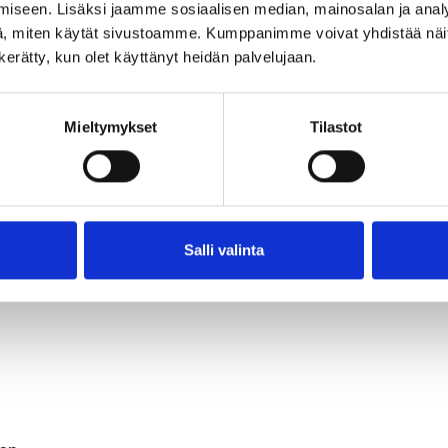
iseen. Lisäksi jaamme sosiaalisen median, mainosalan ja analy
, miten käytät sivustoamme. Kumppanimme voivat yhdistää näitä t
n kerätty, kun olet käyttänyt heidän palvelujaan.
Mieltymykset
Tilastot
ssä
Salli valinta
 työn tuottavuuteen