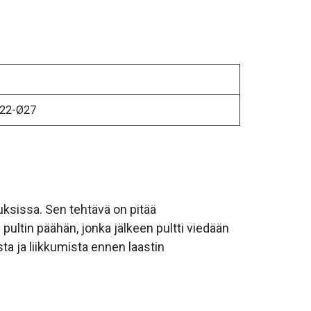
 Ø22-Ø27
uksissa. Sen tehtävä on pitää
pultin päähän, jonka jälkeen pultti viedään
ista ja liikkumista ennen laastin