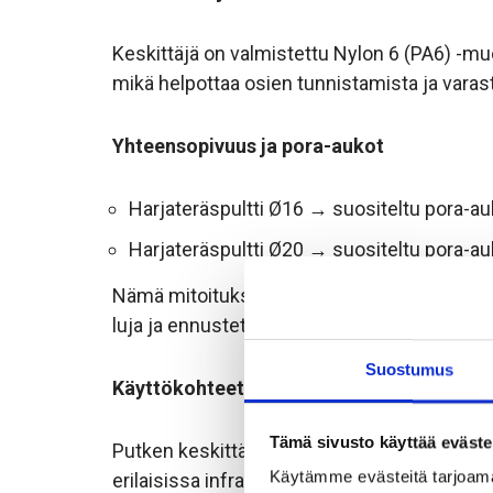
Keskittäjä on valmistettu Nylon 6 (PA6) -mu
mikä helpottaa osien tunnistamista ja varasto
Yhteensopivuus ja pora-aukot
Harjateräspultti Ø16 → suositeltu pora
Harjateräspultti Ø20 → suositeltu pora
Nämä mitoitukset varmistavat toimivan laasti
luja ja ennustettava.
Suostumus
Käyttökohteet
Tämä sivusto käyttää eväste
Putken keskittäjä sopii mm. kallion ja maape
Käytämme evästeitä tarjoama
erilaisissa infrastruktuurikohteissa. Tuote toi