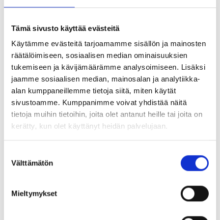
618020
Spring for Ø20/32-35-Y206
Tämä sivusto käyttää evästeitä
Käytämme evästeitä tarjoamamme sisällön ja mainosten
räätälöimiseen, sosiaalisen median ominaisuuksien
618021
Spring for Ø20/45-48-Y205
tukemiseen ja kävijämäärämme analysoimiseen. Lisäksi
jaamme sosiaalisen median, mainosalan ja analytiikka-
618025
Spring for Ø25/45-48-Y255
alan kumppaneillemme tietoja siitä, miten käytät
sivustoamme. Kumppanimme voivat yhdistää näitä
tietoja muihin tietoihin, joita olet antanut heille tai joita on
618027
Spring for Ø27/45-48-Y255
kerätty, kun olet käyttänyt heidän palvelujaan.
Suostumuksen
618030
Spring for Ø32/45 ZP
Välttämätön
valinta
618032
Spring for Ø32/48-51-Y325
Mieltymykset