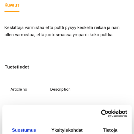
Kuvaus
Keskittäjä varmistaa että pultti pysyy keskellä reikää ja näin
ollen varmistaa, että juotosmassa ympäröi koko pulttia.
Tuotetiedot
Article no
Description
618015
Spring for Ø16/26-Y165
618017
Spring for Ø16/Ø38-Y167
Suostumus
Yksityiskohdat
Tietoja