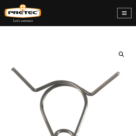
Siirry
suoraan
sisältöön