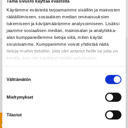
Tämä sivusto käyttää evästeitä
Käytämme evästeitä tarjoamamme sisällön ja mainosten
räätälöimiseen, sosiaalisen median ominaisuuksien
tukemiseen ja kävijämäärämme analysoimiseen. Lisäksi
jaamme sosiaalisen median, mainosalan ja analytiikka-
alan kumppaneillemme tietoja siitä, miten käytät
sivustoamme. Kumppanimme voivat yhdistää näitä
Ota meihin yhteyttä 24/7
tietoja muihin tietoihin, joita olet antanut heille tai joita on
kerätty, kun olet käyttänyt heidän palvelujaan.
Monipuolisesta valikoimastamme löydämme varmasti
Suostumuksen
projektiisi sopivat tuotteet nopealla toimitusajalla. Myös
Välttämätön
valinta
listaamattomien tuotteiden toimitus onnistuu mittavan
toimitusverkostomme ansiosta.
Mieltymykset
Jätä yhteydenottopyyntö helposti tässä, niin
keskustellaan lisää!
Tilastot
Tiedustele
tuotteista