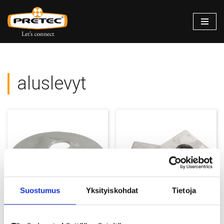
Siirry
suoraan
sisältöön
aluslevyt
Suostumus
Yksityiskohdat
Tietoja
Pallomainen aluslevy
DIN 436