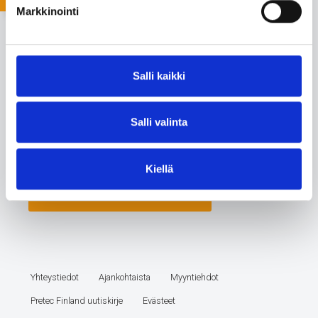
Markkinointi
Salli kaikki
Salli valinta
Kiellä
Yhteystiedot
Ajankohtaista
Myyntiehdot
Pretec Finland uutiskirje
Evästeet