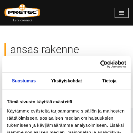
Siirry
suoraan
sisältöön
ansas rakenne
Valitun kaltaisia tuotteita ei löytynyt.
Suostumus
Yksityiskohdat
Tietoja
Tämä sivusto käyttää evästeitä
Käytämme evästeitä tarjoamamme sisällön ja mainosten
räätälöimiseen, sosiaalisen median ominaisuuksien
Ota meihin yhteyttä 24/7
tukemiseen ja kävijämäärämme analysoimiseen. Lisäksi
jaamme sosiaalisen median, mainosalan ja analytiikka-