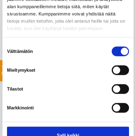
alan kumppaneillemme tietoja siitä, miten käytät
Monipuolisesta valikoimastamme löydämme varmasti
sivustoamme. Kumppanimme voivat yhdistää näitä
projektiisi sopivat tuotteet nopealla toimitusajalla. Myös
tietoja muihin tietoihin, joita olet antanut heille tai joita on
listaamattomien tuotteiden toimitus onnistuu mittavan
kerätty, kun olet käyttänyt heidän palvelujaan.
toimitusverkostomme ansiosta.
Jätä yhteydenottopyyntö helposti tässä, niin
Suostumuksen
keskustellaan lisää!
Välttämätön
valinta
Tiedustele
Mieltymykset
tuotteista
Tilastot
Markkinointi
Salli kaikki